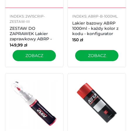
INDEKS: 2W1SCRIP-
INDEKS: ABRP-B-1000ML
ZESTAW-III
Lakier bazowy ABRP
ZESTAW DO
1000ml - każdy kolor z
ZAPRAWEK Lakier
kodu - konfigurator
zaprawkowy ABRP -
150
zł
konfigurator
149,99
zł
ZOBACZ
ZOBACZ