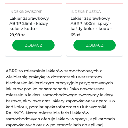
INDEKS: 2W1SCRIP
INDEKS: PUSZKA
Lakier zaprawkowy
Lakier zaprawkowy
ABRP 25ml - każdy
ABRP 400ml spray -
kolor z kodu -
każdy kolor z kodu -
konfigurator
konfigurator
29,99
zł
65
zł
ZOBACZ
ZOBACZ
ABRP to mieszalnia lakierów samochodowych z
wieloletnią praktyką w dostarczaniu warsztatom
blacharsko-lakierniczym precyzyjnie przygotowanych
lakierów pod kolor samochodu. Jako nowoczesna
mieszalnia lakieru samochodowego tworzymy lakiery
bazowe, akrylowe oraz lakiery zaprawkowe w oparciu o
kod koloru, pomiar spektrofotometru lub wzorniki
RAL/NCS. Nasza mieszalnia farb i lakierów
samochodowych oferuje lakiery w sprayu, aplikatorach
zaprawkowych oraz w pojemnościach do aplikacji