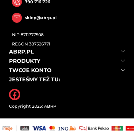
790 716 726
sklep@abrp.pl
NIP
8711777508
REGON
387526771
ABRP.PL
PRODUKTY
TWOJE KONTO
JESTEŚMY TEŻ TU:
Facebook
Copyright 2025: ABRP