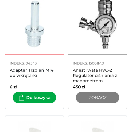
INDEKS: 04543
INDEKS: 150011A0
Adapter Trzpień M14
Anest Iwata HVC-2
do wkrętarki
Regulator ciśnienia z
manometrem
6
zł
450
zł
Do koszyka
ZOBACZ