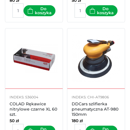
80
zł
50
zł
Do
Do
koszyka
koszyka
INDEKS: 536004
INDEKS: CHI-AT9806
COLAD Rękawice
DDCars szlifierka
nitrylowe czarne XL 60
pneumatyczna AT-980
szt.
150mm
50
zł
180
zł
Do
Do