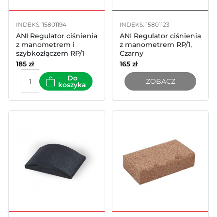
INDEKS: 15801194
INDEKS: 15801123
ANI Regulator ciśnienia
ANI Regulator ciśnienia
z manometrem i
z manometrem RP/1,
szybkozłączem RP/1
Czarny
COMPACT
185
zł
165
zł
Do
ZOBACZ
koszyka