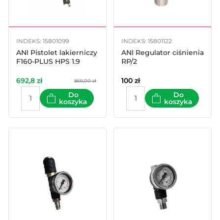
INDEKS: 15801099
INDEKS: 15801122
ANI Pistolet lakierniczy
ANI Regulator ciśnienia
F160-PLUS HPS 1.9
RP/2
692,8
zł
100
zł
866,00 zł
Do
Do
koszyka
koszyka