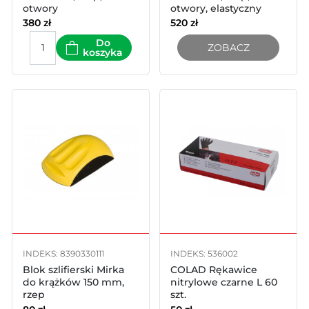
otwory
otwory, elastyczny
380
zł
520
zł
Do
ZOBACZ
koszyka
INDEKS: 8390330111
INDEKS: 536002
Blok szlifierski Mirka
COLAD Rękawice
do krążków 150 mm,
nitrylowe czarne L 60
rzep
szt.