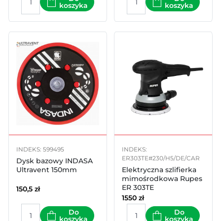
koszyka
koszyka
INDEKS: 599495
INDEKS:
ER303TE#230/H5/DE/CAR
Dysk bazowy INDASA
Ultravent 150mm
Elektryczna szlifierka
mimośrodkowa Rupes
ER 303TE
150,5
zł
1550
zł
Do
Do
koszyka
koszyka