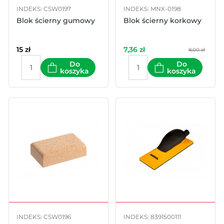
INDEKS: CSW0197
INDEKS: MNX-0198
Blok ścierny gumowy
Blok ścierny korkowy
15
zł
7,36
zł
8,00 zł
Do
Do
koszyka
koszyka
INDEKS: CSW0196
INDEKS: 8391500111