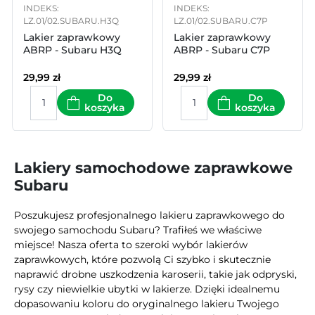
INDEKS:
INDEKS:
LZ.01/02.SUBARU.H3Q
LZ.01/02.SUBARU.C7P
Lakier zaprawkowy
Lakier zaprawkowy
ABRP - Subaru H3Q
ABRP - Subaru C7P
29,99
zł
29,99
zł
Do
Do
koszyka
koszyka
Lakiery samochodowe zaprawkowe
Subaru
Poszukujesz profesjonalnego lakieru zaprawkowego do
swojego samochodu Subaru? Trafiłeś we właściwe
miejsce! Nasza oferta to szeroki wybór lakierów
zaprawkowych, które pozwolą Ci szybko i skutecznie
naprawić drobne uszkodzenia karoserii, takie jak odpryski,
rysy czy niewielkie ubytki w lakierze. Dzięki idealnemu
dopasowaniu koloru do oryginalnego lakieru Twojego