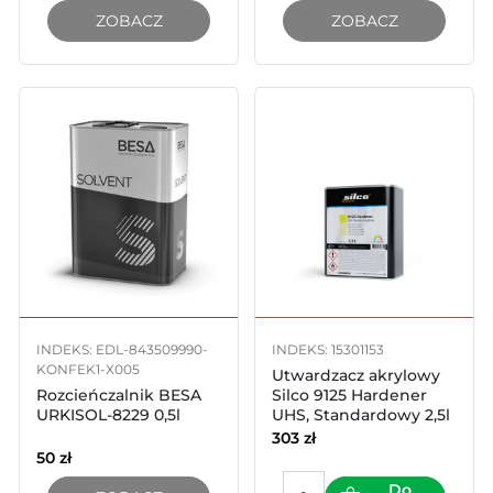
ZOBACZ
ZOBACZ
INDEKS: EDL-843509990-
INDEKS: 15301153
KONFEK1-X005
Utwardzacz akrylowy
Rozcieńczalnik BESA
Silco 9125 Hardener
URKISOL-8229 0,5l
UHS, Standardowy 2,5l
303
zł
50
zł
Do