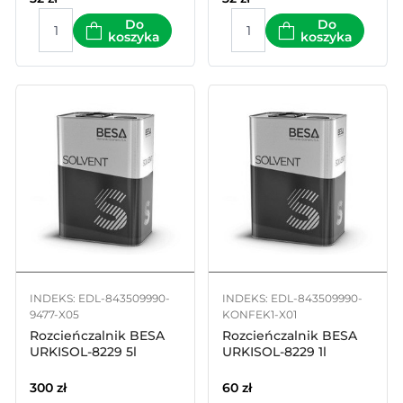
epoksydowych 1l
poliuretanowych 1l
Do
Do
koszyka
koszyka
INDEKS: EDL-843509990-
INDEKS: EDL-843509990-
9477-X05
KONFEK1-X01
Rozcieńczalnik BESA
Rozcieńczalnik BESA
URKISOL-8229 5l
URKISOL-8229 1l
300
zł
60
zł