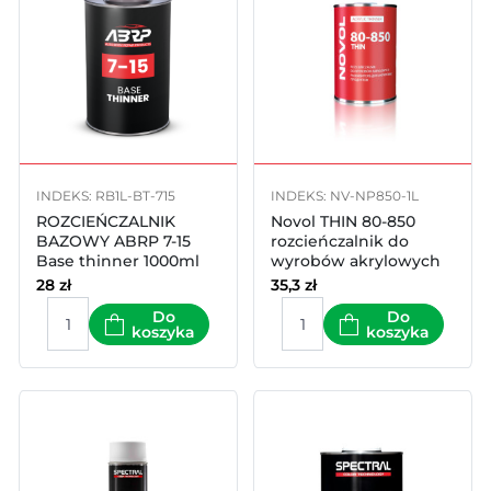
INDEKS: RB1L-BT-715
INDEKS: NV-NP850-1L
ROZCIEŃCZALNIK
Novol THIN 80-850
BAZOWY ABRP 7-15
rozcieńczalnik do
Base thinner 1000ml
wyrobów akrylowych
strandard 1l
28
zł
35,3
zł
Do
Do
koszyka
koszyka