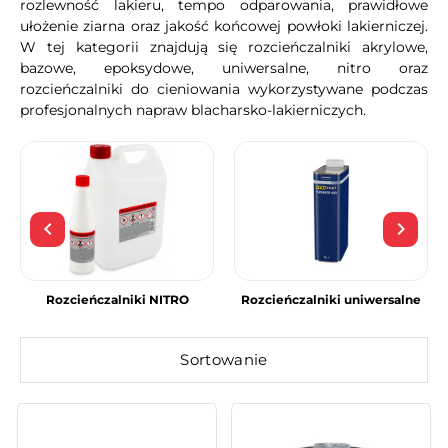
rozlewność lakieru, tempo odparowania, prawidłowe
ułożenie ziarna oraz jakość końcowej powłoki lakierniczej.
W tej kategorii znajdują się rozcieńczalniki akrylowe,
bazowe, epoksydowe, uniwersalne, nitro oraz
rozcieńczalniki do cieniowania wykorzystywane podczas
profesjonalnych napraw blacharsko-lakierniczych.
keyboard_arrow_left
keyboard_arrow_right
Poprzedni
Nast
Rozcieńczalniki NITRO
Rozcieńczalniki uniwersalne
Sortowanie