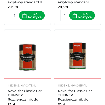
akrylowy standard 1l
akrylowy standard
500ml
29,9
zł
20,3
zł
Do
Do
koszyka
koszyka
INDEKS: NV-C-TE-1L
INDEKS: NV-C-ER-1L
Novol for Classic Car
Novol for Classic Car
THINNER
THINNER
Rozcieńczalnik do
Rozcieńczalnik do
wyrobów
wyrobów akrylowych i
32
zł
32
zł