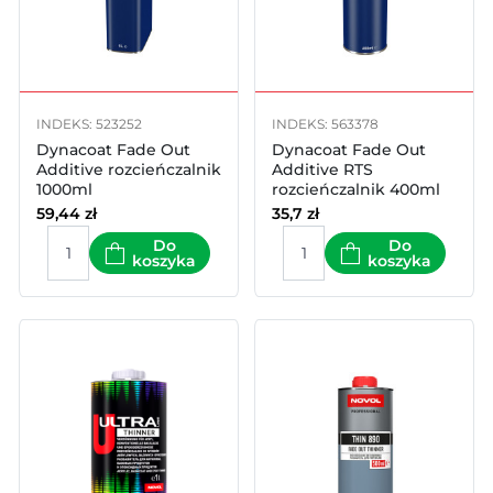
INDEKS: 523252
INDEKS: 563378
Dynacoat Fade Out
Dynacoat Fade Out
Additive rozcieńczalnik
Additive RTS
1000ml
rozcieńczalnik 400ml
spray
59,44
zł
35,7
zł
Do
Do
koszyka
koszyka