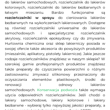
do lakierów samochodowych, rozcieńczalnik do lakierów
kolorowych, rozcieńczalniki do lakierów bezbarwnych o
łatwym mieszaniu. Bardzo funkcjonalne są
rozcieńczalniki w sprayu
do cieniowania lakierów
bezbarwnych na wykończeniach lakierowanych. Dostępne
są również rozcieńczalniki uniwersalne do lakierów
samochodowych i specjalistyczne: rozcieńczalnik
akrylowy, rozcieńczalnik epoksydowy czy do zmywania.
Hurtownia chemiczna oraz sklep lakierniczy posiada w
swojej ofercie także akcesoria do powyższych produktów
(mieszalniki, aplikatory, pistolety lakiernicze). Jakie jeszcze
rodzaje rozcieńczalników znajdziesz w naszym sklepie? W
szerokiej gamie profesjonalnych produktów znajdziesz
także preparaty do czyszczenia powierzchni o różnym
zastosowaniu: zmywacz silikonowy przeznaczony do
oczyszczania elementów plastikowych, środki do
renowacji i odnowy lakierów
samochodowych.
Konserwacja podwozia
także wymaga
użycia odpowiednich rozcieńczalników. Jeśli chodzi o
lakiery samochodowe, lakiery kolorowe i lakiery
bezbarwne - wybieraj tylko najwyższej jakości preparaty, a