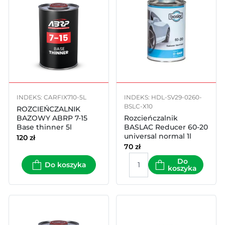
INDEKS: CARFIX710-5L
INDEKS: HDL-SV29-0260-
BSLC-X10
ROZCIEŃCZALNIK
BAZOWY ABRP 7-15
Rozcieńczalnik
Base thinner 5l
BASLAC Reducer 60-20
universal normal 1l
120
zł
70
zł
Do
Do koszyka
koszyka