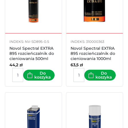
INDEKS: NV-SD895-0.5
INDEKS: 310000363
Novol Spectral EXTRA
Novol Spectral EXTRA
895 rozcieńczalnik do
895 rozcieńczalnik do
cieniowania 500ml
cieniowania 1000ml
spray
44,2
zł
63,5
zł
Do
Do
koszyka
koszyka