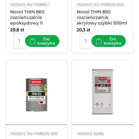
INDEKS: NV-PR860-1
INDEKS: NV-PR850S-050
Novol THIN 860
Novol THIN 850
rozcieńczalnik
rozcieńczalnik
epoksydowy 1l
akrylowy szybki 500ml
29,8
zł
20,3
zł
Do
Do
koszyka
koszyka
INDEKS: NV-PR850S-050
INDEKS: 32106