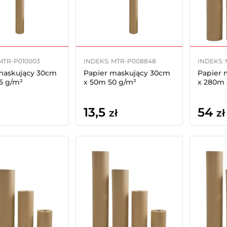
MTR-P010003
INDEKS: MTR-P008848
INDEKS:
maskujący 30cm
Papier maskujący 30cm
Papier 
5 g/m²
x 50m 50 g/m²
x 280m 
13,5
54
zł
zł