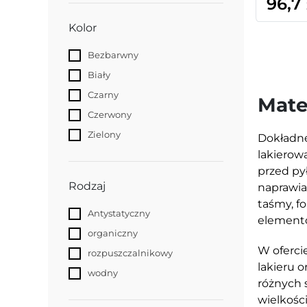
96,7
Kolor
Bezbarwny
Biały
Czarny
Mate
Czerwony
Zielony
Dokładne
lakierow
przed py
Rodzaj
naprawia
taśmy, f
Antystatyczny
element
organiczny
W oferci
rozpuszczalnikowy
lakieru 
wodny
różnych 
wielkośc