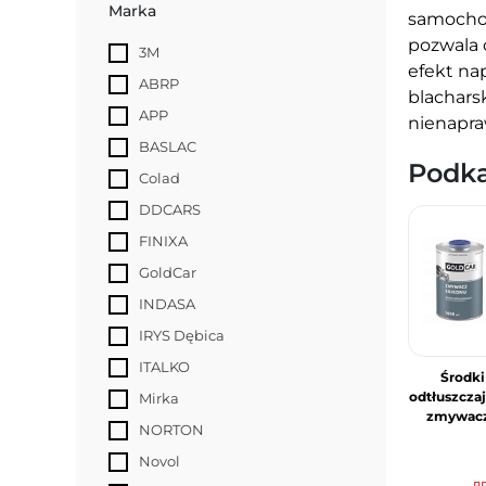
Marka
samochod
pozwala 
3M
efekt na
ABRP
blachars
APP
nienapra
BASLAC
Podka
Colad
DDCARS
FINIXA
GoldCar
INDASA
IRYS Dębica
ITALKO
Środki
odtłuszczaj
Mirka
zmywac
NORTON
Novol