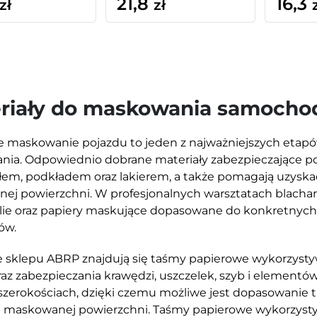
21,8
16,3
zł
zł
riały do maskowania samocho
 maskowanie pojazdu to jeden z najważniejszych eta
ania. Odpowiednio dobrane materiały zabezpieczające p
łem, podkładem oraz lakierem, a także pomagają uzyska
nej powierzchni. W profesjonalnych warsztatach blachars
olie oraz papiery maskujące dopasowane do konkretnych
ów.
e sklepu ABRP znajdują się taśmy papierowe wykorzystyw
oraz zabezpieczania krawędzi, uszczelek, szyb i elementó
szerokościach, dzięki czemu możliwe jest dopasowanie
i maskowanej powierzchni. Taśmy papierowe wykorzyst