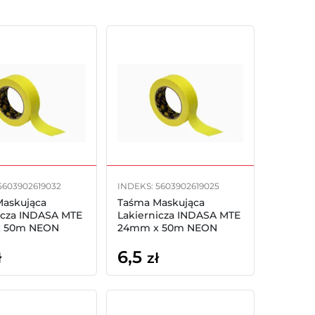
5603902619032
INDEKS: 5603902619025
Maskująca
Taśma Maskująca
icza INDASA MTE
Lakiernicza INDASA MTE
 50m NEON
24mm x 50m NEON
6,5
ł
zł