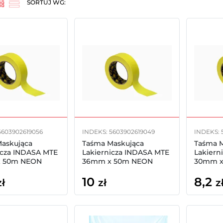
SORTUJ WG:
5603902619056
INDEKS: 5603902619049
INDEKS: 
askująca
Taśma Maskująca
Taśma 
icza INDASA MTE
Lakiernicza INDASA MTE
Lakiern
 50m NEON
36mm x 50m NEON
30mm x
10
8,2
zł
zł
z