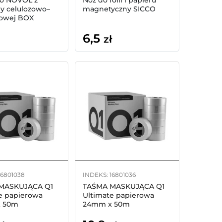
wo NOVOL z
Nóż do folii i papieru
y celulozowo–
magnetyczny SICCO
rowej BOX
6,5
zł
16801038
INDEKS: 16801036
MASKUJĄCA Q1
TAŚMA MASKUJĄCA Q1
e papierowa
Ultimate papierowa
 50m
24mm x 50m