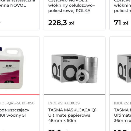
zka antystatyczna
Czyściwo NOVOL z
Czyści
łonna NOVOL
włókniny celulozowo–
włóknin
poliestrowej ROLKA
poliest
228,3
71
ł
zł
zł
HDL-QRS-SC101-X50
INDEKS: 16801039
INDEKS: 
odtłuszczający
TAŚMA MASKUJĄCA Q1
TAŚMA 
101 wodny 5l
Ultimate papierowa
Ultimat
48mm x 50m
36mm x