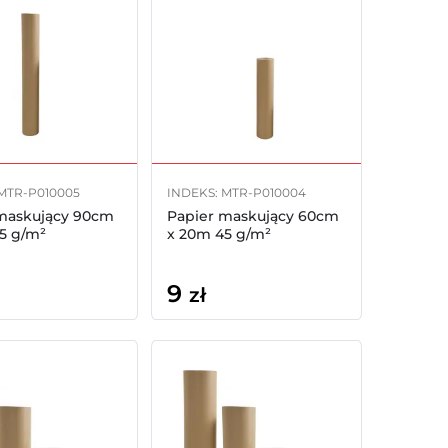
 MTR-P010005
INDEKS: MTR-P010004
maskujący 90cm
Papier maskujący 60cm
5 g/m²
x 20m 45 g/m²
9
zł