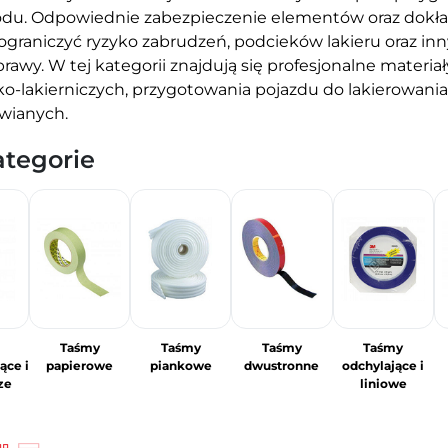
u. Odpowiednie zabezpieczenie elementów oraz dokład
ograniczyć ryzyko zabrudzeń, podcieków lakieru oraz 
prawy. W tej kategorii znajdują się profesjonalne materi
ko-lakierniczych, przygotowania pojazdu do lakierowani
wianych.
tegorie
Taśmy
Taśmy
Taśmy
Taśmy
ące i
papierowe
piankowe
dwustronne
odchylające i
ze
liniowe