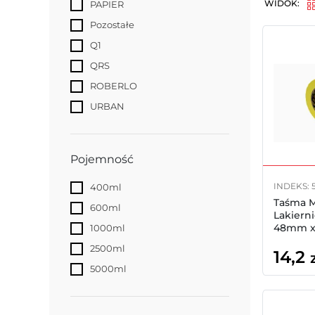
WIDOK:
PAPIER
Pozostałe
Q1
QRS
ROBERLO
URBAN
Pojemność
INDEKS: 
400ml
Taśma M
600ml
Lakiern
48mm x
1000ml
2500ml
14,2
5000ml