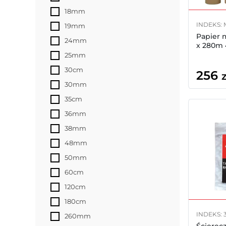
18mm
INDEKS: 
19mm
Papier 
24mm
x 280m 
25mm
30cm
256
z
30mm
35cm
36mm
38mm
48mm
50mm
60cm
120cm
180cm
INDEKS: 
260mm