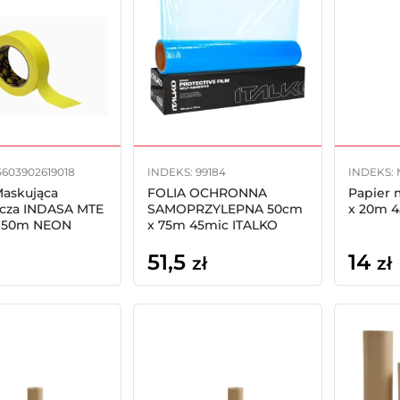
5603902619018
INDEKS: 99184
INDEKS:
askująca
FOLIA OCHRONNA
Papier 
icza INDASA MTE
SAMOPRZYLEPNA 50cm
x 20m 4
 50m NEON
x 75m 45mic ITALKO
51,5
14
zł
zł