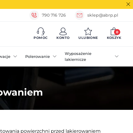
790 716 726
sklep@abrp.pl
0
POMOC
KONTO
ULUBIONE
KOSZYK
Wyposażenie
wacje
Polerowanie
lakiernicze
erowaniem
otowania powierzchni przed lakierowaniem