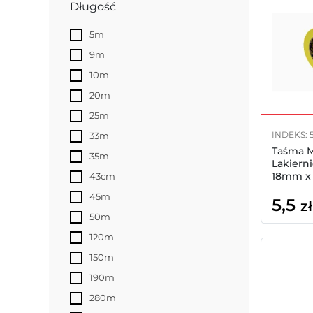
Długość
5m
9m
10m
20m
25m
INDEKS: 
33m
Taśma M
35m
Lakiern
18mm x
43cm
45m
5,5
zł
50m
120m
150m
190m
280m