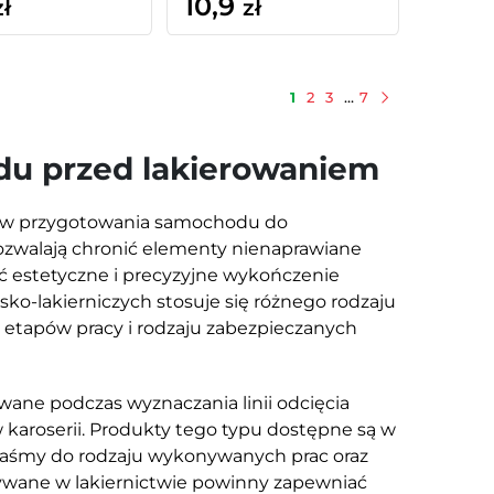
10,9
zł
zł
1
2
3
…
7
Następny
du przed lakierowaniem
pów przygotowania samochodu do
ozwalają chronić elementy nienaprawiane
ć estetyczne i precyzyjne wykończenie
ko-lakierniczych stosuje się różnego rodzaju
 etapów pracy i rodzaju zabezpieczanych
ane podczas wyznaczania linii odcięcia
w karoserii. Produkty tego typu dostępne są w
 taśmy do rodzaju wykonywanych prac oraz
ywane w lakiernictwie powinny zapewniać