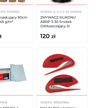
 MTR-P009562
INDEKS: A-Z-S-3-30-5000ML
maskujący 90cm
ZMYWACZ SILIKONU
45 g/m²
ABRP 3-30 Środek
Odtłuszczający 5l
120
ł
zł
91409
INDEKS: 19106/31654