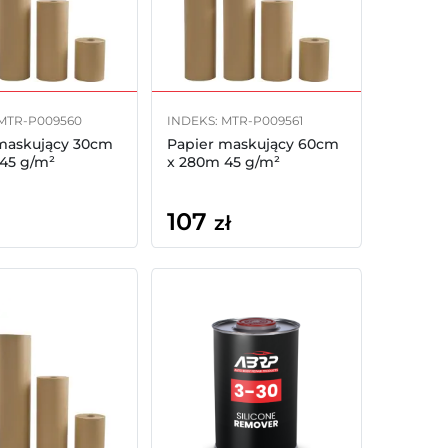
 MTR-P009560
INDEKS: MTR-P009561
maskujący 30cm
Papier maskujący 60cm
45 g/m²
x 280m 45 g/m²
107
zł