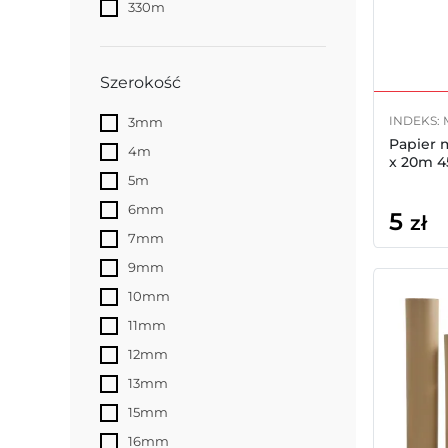
330m
Szerokość
INDEKS: 
3mm
Papier 
4m
x 20m 4
5m
6mm
5
zł
7mm
9mm
10mm
11mm
12mm
13mm
15mm
16mm