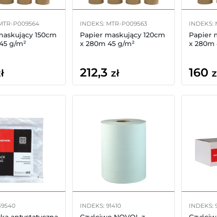
MTR-P009564
INDEKS: MTR-P009563
INDEKS:
maskujący 150cm
Papier maskujący 120cm
Papier 
45 g/m²
x 280m 45 g/m²
x 280m 
212,3
160
ł
zł
z
39540
INDEKS: 91410
INDEKS: 