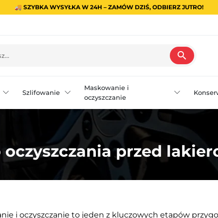
🚚 SZYBKA WYSYŁKA W 24H – ZAMÓW DZIŚ, ODBIERZ JUTRO!
search
Maskowanie i
Szlifowanie
Konser
oczyszczanie
o oczyszczania przed laki
ie i oczyszczanie to jeden z kluczowych etapów przyg