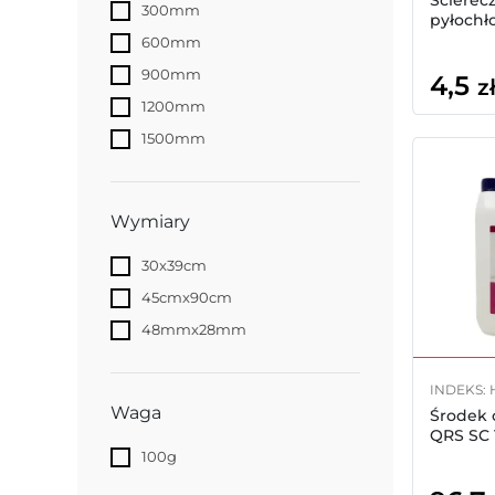
Ścierec
300mm
pyłoch
600mm
900mm
4,5
z
1200mm
1500mm
Wymiary
30x39cm
45cmx90cm
48mmx28mm
INDEKS: 
Waga
Środek 
QRS SC 
100g