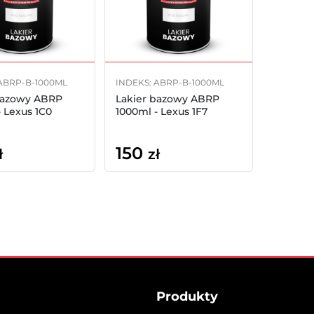
ABRP-B-1000ML
INDEKS: ABRP-B-1000ML
bazowy ABRP
Lakier bazowy ABRP
 Lexus 1C0
1000ml - Lexus 1F7
150
ł
zł
Produkty