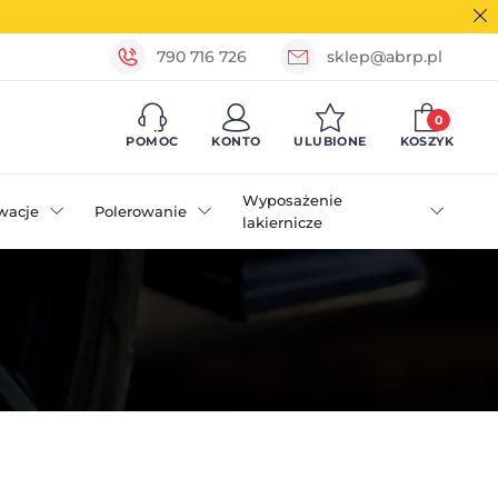
790 716 726
sklep@abrp.pl
0
POMOC
KONTO
ULUBIONE
KOSZYK
Wyposażenie
wacje
Polerowanie
lakiernicze