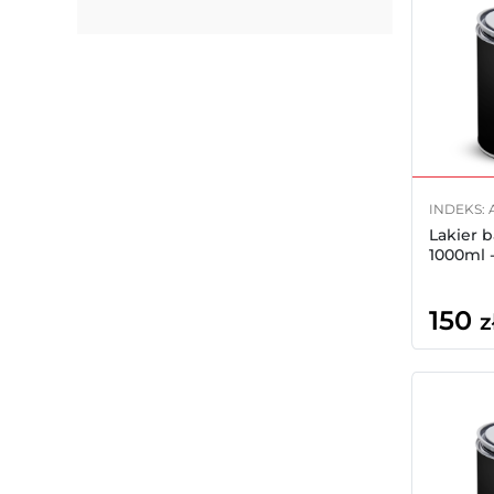
INDEKS: 
Lakier 
1000ml 
150
z