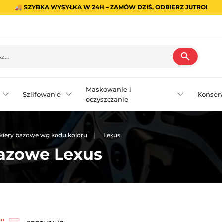
🚚 SZYBKA WYSYŁKA W 24H – ZAMÓW DZIŚ, ODBIERZ JUTRO!
search
Maskowanie i
Szlifowanie
Konser
oczyszczanie
kiery bazowe wg kodu koloru
Lexus
azowe Lexus