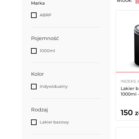
WIDOK:
Marka
ABRP
Pojemność
1000ml
Kolor
INDEKS: 
Indywidualny
Lakier 
1000ml 
Rodzaj
150
z
Lakier bazowy