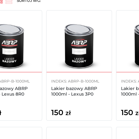
SORTUJ WG:
ABRP-B-1000ML
INDEKS: ABRP-B-1000ML
INDEKS:
bazowy ABRP
Lakier bazowy ABRP
Lakier 
- Lexus 8R0
1000ml - Lexus 3P0
1000ml 
150
150
ł
zł
z