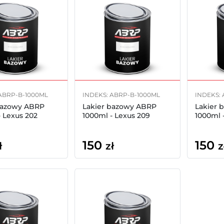
ABRP-B-1000ML
INDEKS: ABRP-B-1000ML
INDEKS:
bazowy ABRP
Lakier bazowy ABRP
Lakier 
- Lexus 202
1000ml - Lexus 209
1000ml 
150
150
ł
zł
z