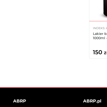
INDEKS: 
Lakier 
1000ml -
150
z
ABRP
ABRP.pl