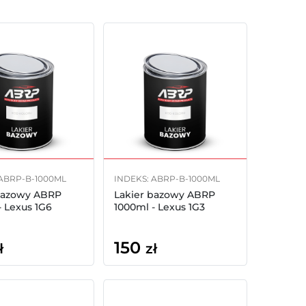
 ABRP-B-1000ML
INDEKS: ABRP-B-1000ML
bazowy ABRP
Lakier bazowy ABRP
- Lexus 1G6
1000ml - Lexus 1G3
150
ł
zł