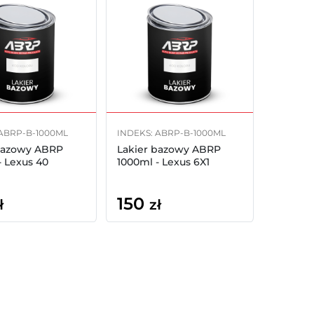
 ABRP-B-1000ML
INDEKS: ABRP-B-1000ML
bazowy ABRP
Lakier bazowy ABRP
- Lexus 40
1000ml - Lexus 6X1
150
ł
zł