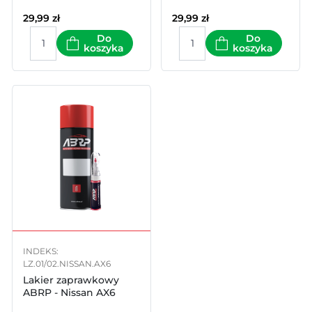
29,99
zł
29,99
zł
Do
Do
koszyka
koszyka
INDEKS:
LZ.01/02.NISSAN.AX6
Lakier zaprawkowy
ABRP - Nissan AX6