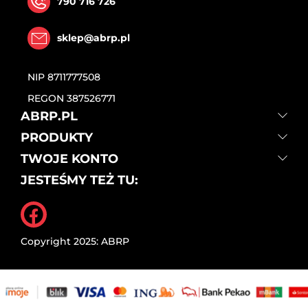
790 716 726
sklep@abrp.pl
NIP
8711777508
REGON
387526771
ABRP.PL
PRODUKTY
TWOJE KONTO
JESTEŚMY TEŻ TU:
Facebook
Copyright 2025: ABRP