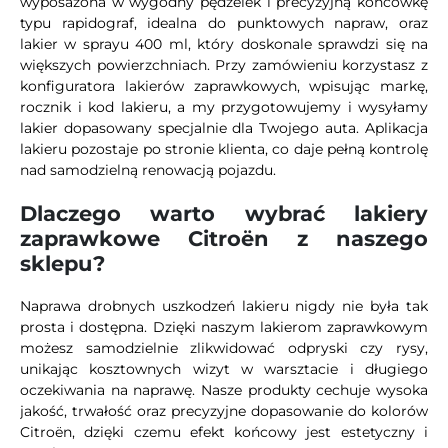
wyposażona w wygodny pędzelek i precyzyjną końcówkę
typu rapidograf, idealna do punktowych napraw, oraz
lakier w sprayu 400 ml, który doskonale sprawdzi się na
większych powierzchniach. Przy zamówieniu korzystasz z
konfiguratora lakierów zaprawkowych, wpisując markę,
rocznik i kod lakieru, a my przygotowujemy i wysyłamy
lakier dopasowany specjalnie dla Twojego auta. Aplikacja
lakieru pozostaje po stronie klienta, co daje pełną kontrolę
nad samodzielną renowacją pojazdu.
Dlaczego warto wybrać lakiery
zaprawkowe Citroën z naszego
sklepu?
Naprawa drobnych uszkodzeń lakieru nigdy nie była tak
prosta i dostępna. Dzięki naszym lakierom zaprawkowym
możesz samodzielnie zlikwidować odpryski czy rysy,
unikając kosztownych wizyt w warsztacie i długiego
oczekiwania na naprawę. Nasze produkty cechuje wysoka
jakość, trwałość oraz precyzyjne dopasowanie do kolorów
Citroën, dzięki czemu efekt końcowy jest estetyczny i