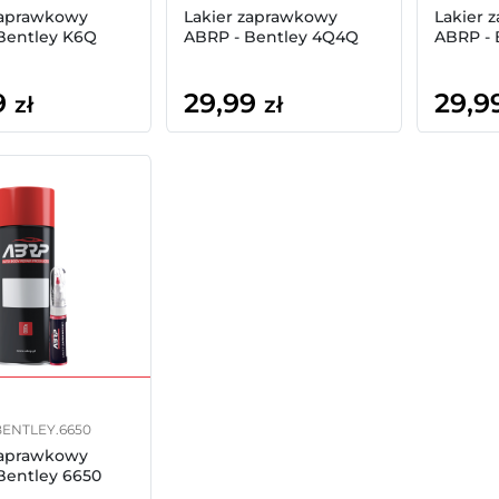
zaprawkowy
Lakier zaprawkowy
Lakier 
Bentley K6Q
ABRP - Bentley 4Q4Q
ABRP - 
9
29,99
29,9
zł
zł
.BENTLEY.6650
zaprawkowy
Bentley 6650