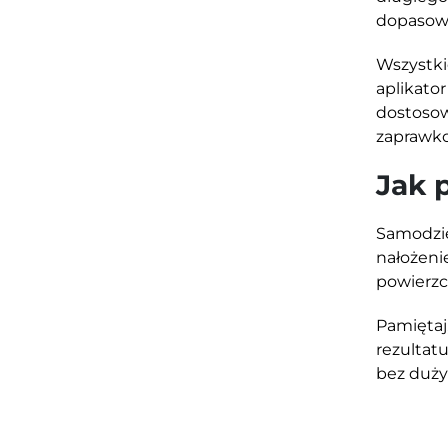
dopasowa
Wszystk
aplikato
dostoso
zaprawko
Jak 
Samodzi
nałożeni
powierzc
Pamięta
rezultat
bez duży