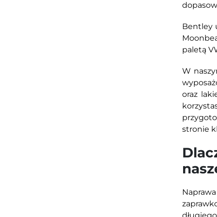
dopasowa
Bentley 
Moonbeam
paletą V
W naszym
wyposażo
oraz lak
korzyst
przygoto
stronie 
Dlac
nasz
Naprawa
zaprawko
długieg