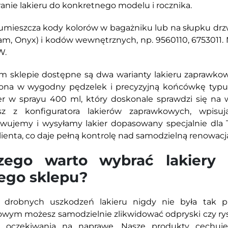
nie lakieru do konkretnego modelu i rocznika.
umieszcza kody kolorów w bagażniku lub na słupku drz
, Onyx) i kodów wewnętrznych, np. 9560110, 6753011. 
W.
 sklepie dostępne są dwa warianty lakieru zaprawkow
na w wygodny pędzelek i precyzyjną końcówkę typu 
ier w sprayu 400 ml, który doskonale sprawdzi się na
asz z konfiguratora lakierów zaprawkowych, wpisu
wujemy i wysyłamy lakier dopasowany specjalnie dla T
klienta, co daje pełną kontrolę nad samodzielną renowacj
zego warto wybrać lakiery
ego sklepu?
 drobnych uszkodzeń lakieru nigdy nie była tak pr
wym możesz samodzielnie zlikwidować odpryski czy rysy
o oczekiwania na naprawę. Nasze produkty cechuje 