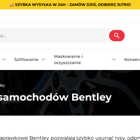
🚚 SZYBKA WYSYŁKA W 24H – ZAMÓW DZIŚ, ODBIERZ JUTRO!
search
Maskowanie i
Szlifowanie
Konser
oczyszczanie
ley
o samochodów Bentley
zaprawkowe Bentley pozwalają szybko usunąć rysy, odpry