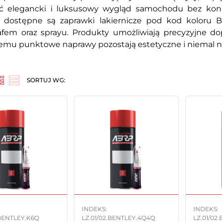
ć elegancki i luksusowy wygląd samochodu bez koni
i dostępne są zaprawki lakiernicze pod kod koloru 
afem oraz sprayu. Produkty umożliwiają precyzyjne do
zemu punktowe naprawy pozostają estetyczne i niemal 
SORTUJ WG:
INDEKS:
INDEKS:
.BENTLEY.K6Q
LZ.01/02.BENTLEY.4Q4Q
LZ.01/02