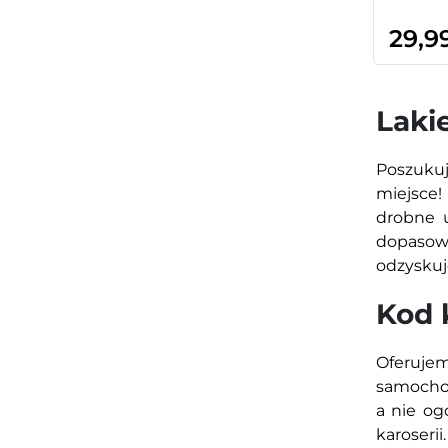
29,9
Laki
Poszukuj
miejsce!
drobne u
dopasowa
odzyskuj
Kod 
Oferuje
samochod
a nie og
karoseri