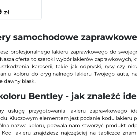
9
zł
ery samochodowe zaprawkowe
esz profesjonalnego lakieru zaprawkowego do swojeg
 Nasza oferta to szeroki wybór lakierów zaprawkowych, k
szkodzenia karoserii, takie jak odpryski, rysy czy nie
niu koloru do oryginalnego lakieru Twojego auta, na
e dawny blask.
koloru Bentley - jak znaleźć i
my usługę przygotowania lakieru zaprawkowego i
u. Kluczowym elementem jest podanie kodu lakieru pod
ólna nazwa koloru, pozwala nam stworzyć produkt odp
i. Kod lakieru znajdziesz najczęściej na tabliczce zn