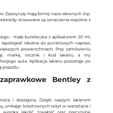
wi. Zazwyczaj mają formę nazw słownych (np.
Niekiedy stosowane są oznaczenia wspólne z
ego - mała buteleczka z aplikatorem 20 ml,
rapidograf, idealna do punktowych napraw,
 większych powierzchniach. Przy zamówieniu
jąc markę, rocznik i kod lakieru, a my
wojego auta. Aplikacja lakieru pozostaje po
ą pojazdu.
 zaprawkowe Bentley z
osta i dostępna. Dzięki naszym lakierom
, unikając kosztownych wizyt w warsztacie i
wysoka jakość, trwałość oraz precyzyjne