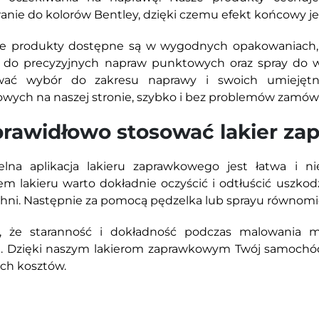
nie do kolorów Bentley, dzięki czemu efekt końcowy jest
ie produkty dostępne są w wygodnych opakowaniach,
r do precyzyjnych napraw punktowych oraz spray do 
wać wybór do zakresu naprawy i swoich umiejętnośc
wych na naszej stronie, szybko i bez problemów zamówis
prawidłowo stosować lakier z
elna aplikacja lakieru zaprawkowego jest łatwa i n
em lakieru warto dokładnie oczyścić i odtłuścić uszkod
hni. Następnie za pomocą pędzelka lub sprayu równomier
j, że staranność i dokładność podczas malowania m
u. Dzięki naszym lakierom zaprawkowym Twój samochód 
ch kosztów.