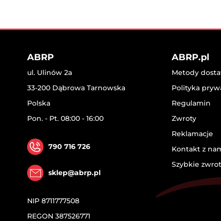
ABRP
ABRP.pl
ul. Ulinów 2a
Metody dostaw
33-200 Dąbrowa Tarnowska
Polityka pryw
Polska
Regulamin
Pon. - Pt. 08:00 - 16:00
Zwroty
Reklamacje
790 716 726
Kontakt z na
Szybkie zwro
sklep@abrp.pl
NIP
8711777508
REGON
387526771