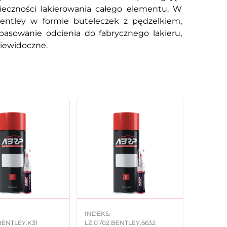
eczności lakierowania całego elementu. W
Bentley w formie buteleczek z pędzelkiem,
pasowanie odcienia do fabrycznego lakieru,
niewidoczne.
INDEKS:
.BENTLEY.K31
LZ.01/02.BENTLEY.6632