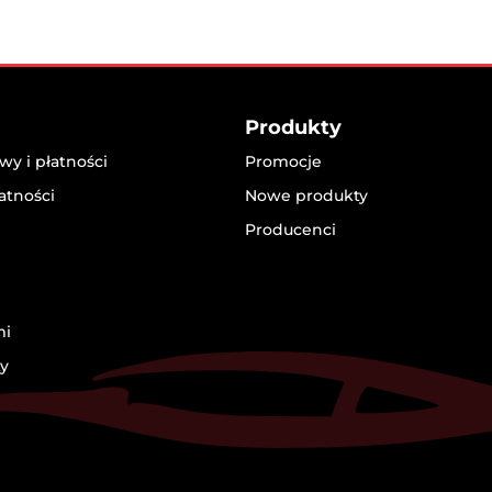
Produkty
y i płatności
Promocje
atności
Nowe produkty
Producenci
mi
ty