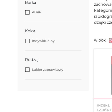
Marka
zachowa
kategori
ABRP
rapidogr
dzięki c
Kolor
WIDOK:
Indywidualny
Rodzaj
Lakier zaprawkowy
INDEKS:
LZ.01/02