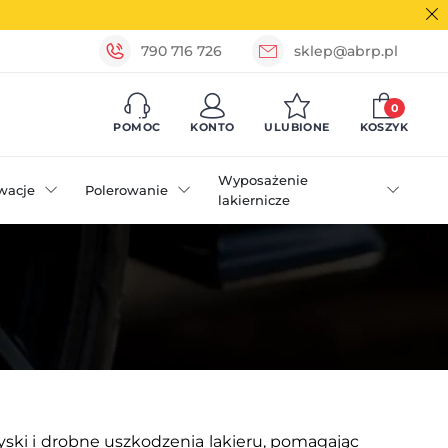
790 716 726
sklep@abrp.pl
0
POMOC
KONTO
ULUBIONE
KOSZYK
Wyposażenie
wacje
Polerowanie
lakiernicze
ski i drobne uszkodzenia lakieru, pomagając