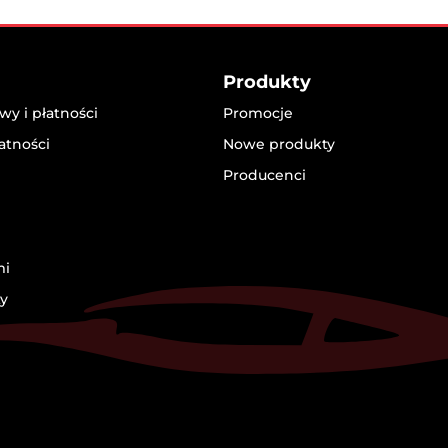
Produkty
y i płatności
Promocje
atności
Nowe produkty
Producenci
mi
ty