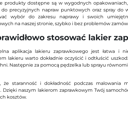
ie produkty dostępne są w wygodnych opakowaniach,
r do precyzyjnych napraw punktowych oraz spray do 
wać wybór do zakresu naprawy i swoich umiejętnośc
wych na naszej stronie, szybko i bez problemów zamówis
prawidłowo stosować lakier z
elna aplikacja lakieru zaprawkowego jest łatwa i n
em lakieru warto dokładnie oczyścić i odtłuścić uszkod
hni. Następnie za pomocą pędzelka lub sprayu równomier
j, że staranność i dokładność podczas malowania m
u. Dzięki naszym lakierom zaprawkowym Twój samochód 
ch kosztów.