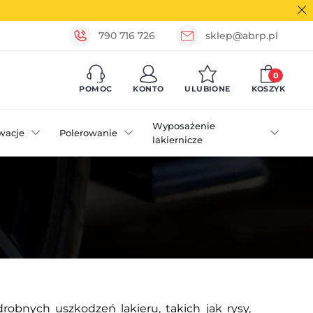
790 716 726
sklep@abrp.pl
0
POMOC
KONTO
ULUBIONE
KOSZYK
Wyposażenie
wacje
Polerowanie
lakiernicze
obnych uszkodzeń lakieru, takich jak rysy,