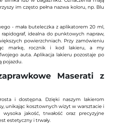
e silnika lub w bagażniku. Oznaczenia mają
arzyszy im często pełna nazwa koloru, np. Blu
ego - mała buteleczka z aplikatorem 20 ml,
rapidograf, idealna do punktowych napraw,
 większych powierzchniach. Przy zamówieniu
jąc markę, rocznik i kod lakieru, a my
wojego auta. Aplikacja lakieru pozostaje po
ą pojazdu.
zaprawkowe Maserati z
osta i dostępna. Dzięki naszym lakierom
, unikając kosztownych wizyt w warsztacie i
wysoka jakość, trwałość oraz precyzyjne
t estetyczny i trwały.