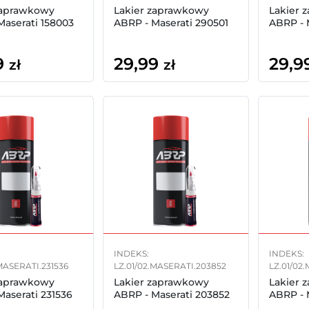
zaprawkowy
Lakier zaprawkowy
Lakier 
Maserati 158003
ABRP - Maserati 290501
ABRP - 
9
29,99
29,9
zł
zł
INDEKS:
INDEKS:
MASERATI.231536
LZ.01/02.MASERATI.203852
LZ.01/02
zaprawkowy
Lakier zaprawkowy
Lakier 
Maserati 231536
ABRP - Maserati 203852
ABRP - 