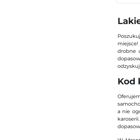
Laki
Poszukuj
miejsce!
drobne u
dopasowa
odzyskuj
Kod 
Oferuje
samochod
a nie og
karoseri
dopasowa