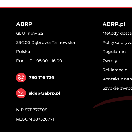
ABRP
ABRP.pl
ul. Ulinów 2a
Metody dostaw
33-200 Dąbrowa Tarnowska
Polityka pryw
Polska
Regulamin
Pon. - Pt. 08:00 - 16:00
Zwroty
Reklamacje
790 716 726
Kontakt z na
Szybkie zwro
sklep@abrp.pl
NIP
8711777508
REGON
387526771