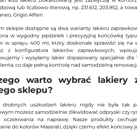
ti kod lakieru zlokalizowany jest zazwyczaj w komorz
zbową lub liczbowo-literową, np. 231.612, 203.952, a tow
neo, Grigio Alfieri.
 sklepie dostępne są dwa warianty lakieru zaprawkow
na w wygodny pędzelek i precyzyjną końcówkę typu 
ier w sprayu 400 ml, który doskonale sprawdzi się na
asz z konfiguratora lakierów zaprawkowych, wpisu
wujemy i wysyłamy lakier dopasowany specjalnie dla T
klienta, co daje pełną kontrolę nad samodzielną renowacj
zego warto wybrać lakiery 
ego sklepu?
 drobnych uszkodzeń lakieru nigdy nie była tak pr
wym możesz samodzielnie zlikwidować odpryski czy rysy
o oczekiwania na naprawę. Nasze produkty cechuje 
nie do kolorów Maserati, dzięki czemu efekt końcowy jes