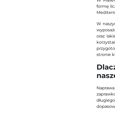
W Masera
formę lic
Mediterra
W naszym
wyposażo
oraz lak
korzyst
przygoto
stronie 
Dlac
nasz
Naprawa
zaprawko
długieg
dopasowa