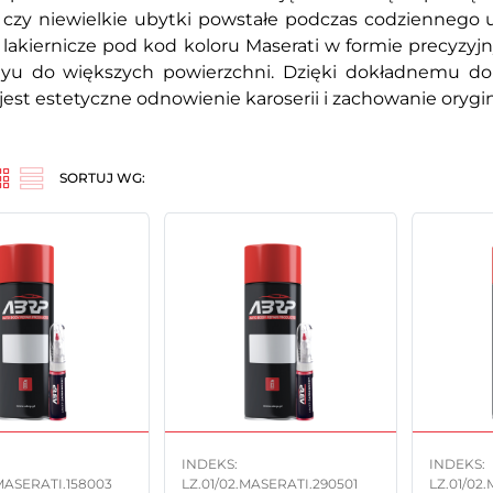
 czy niewielkie ubytki powstałe podczas codziennego 
 lakiernicze pod kod koloru Maserati w formie precyzyj
ayu do większych powierzchni. Dzięki dokładnemu do
jest estetyczne odnowienie karoserii i zachowanie ory
SORTUJ WG:
INDEKS:
INDEKS:
.MASERATI.158003
LZ.01/02.MASERATI.290501
LZ.01/02