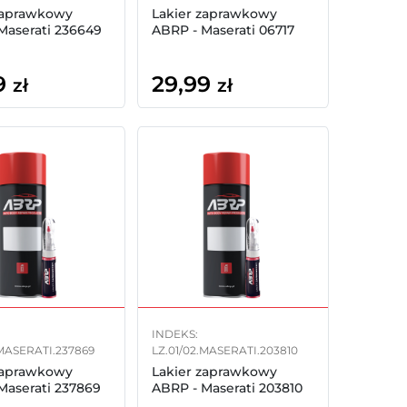
zaprawkowy
Lakier zaprawkowy
Maserati 236649
ABRP - Maserati 06717
9
29,99
zł
zł
INDEKS:
.MASERATI.237869
LZ.01/02.MASERATI.203810
zaprawkowy
Lakier zaprawkowy
Maserati 237869
ABRP - Maserati 203810