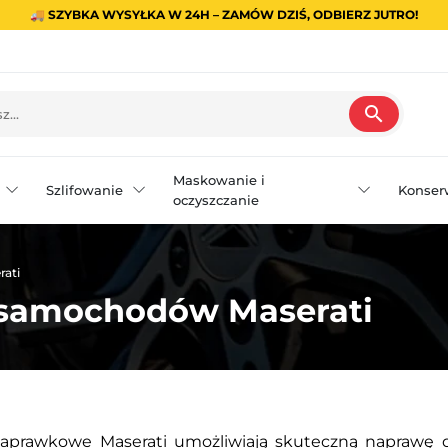
🚚 SZYBKA WYSYŁKA W 24H – ZAMÓW DZIŚ, ODBIERZ JUTRO!
search
Maskowanie i
Szlifowanie
Konser
oczyszczanie
ati
o samochodów Maserati
zaprawkowe Maserati umożliwiają skuteczną naprawę dr