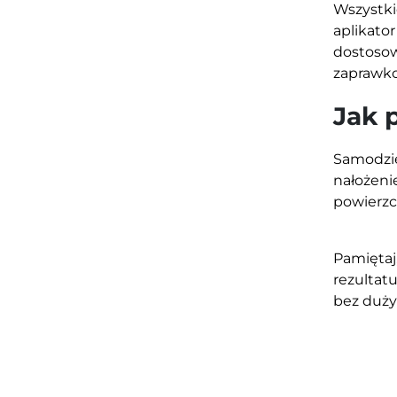
Wszystk
aplikato
dostoso
zaprawko
Jak 
Samodzi
nałożeni
powierzc
Pamięta
rezultat
bez duży