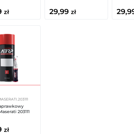
9
29,99
29,9
zł
zł
MASERATI.203111
zaprawkowy
aserati 203111
9
zł