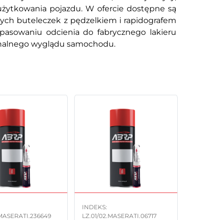
użytkowania pojazdu. W ofercie dostępne są
nych buteleczek z pędzelkiem i rapidografem
pasowaniu odcienia do fabrycznego lakieru
ginalnego wyglądu samochodu.
INDEKS:
.MASERATI.236649
LZ.01/02.MASERATI.06717