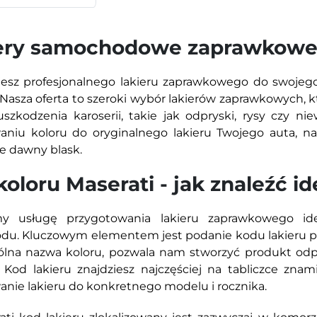
ery samochodowe zaprawkowe 
esz profesjonalnego lakieru zaprawkowego do swojego
 Nasza oferta to szeroki wybór lakierów zaprawkowych, k
szkodzenia karoserii, takie jak odpryski, rysy czy nie
niu koloru do oryginalnego lakieru Twojego auta, na
e dawny blask.
koloru Maserati - jak znaleźć 
my usługę przygotowania lakieru zaprawkowego i
u. Kluczowym elementem jest podanie kodu lakieru pod
ólna nazwa koloru, pozwala nam stworzyć produkt odp
i. Kod lakieru znajdziesz najczęściej na tabliczce zn
nie lakieru do konkretnego modelu i rocznika.