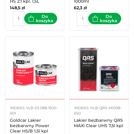
HS 2:1 kpl. 1,5L
1000ml
148,5
zł
62,3
zł
Do
Do
koszyka
koszyka
INDEKS: VLB-03.088.1500-
INDEKS: HLB-QRS-MI008-
X01
X50
Goldcar Lakier
Lakier bezbarwny QRS
bezbarwny Power
MAXI Clear UHS 7,5l kpl
Clear HS/B 1,5l kpl