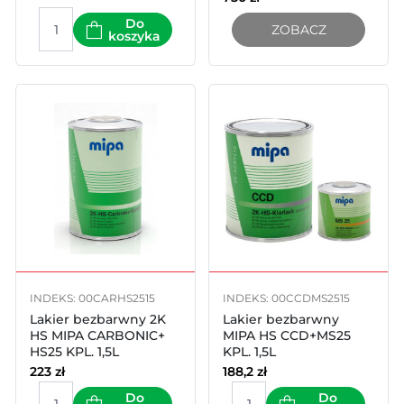
Do
ZOBACZ
koszyka
INDEKS: 00CARHS2515
INDEKS: 00CCDMS2515
Lakier bezbarwny 2K
Lakier bezbarwny
HS MIPA CARBONIC+
MIPA HS CCD+MS25
HS25 KPL. 1,5L
KPL. 1,5L
223
zł
188,2
zł
Do
Do