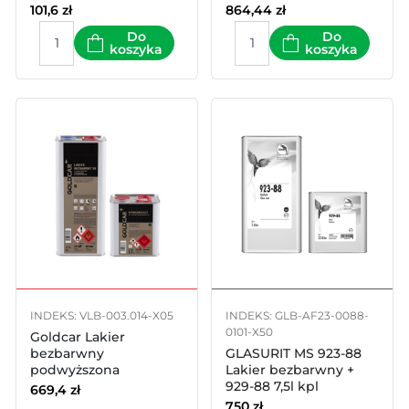
101,6
zł
864,44
zł
Do
Do
koszyka
koszyka
INDEKS: VLB-003.014-X05
INDEKS: GLB-AF23-0088-
0101-X50
Goldcar Lakier
bezbarwny
GLASURIT MS 923-88
podwyższona
Lakier bezbarwny +
odporność na
929-88 7,5l kpl
669,4
zł
zarysowania 7,5l kpl
750
zł