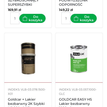
SZYBKOSCHNĄCY
PODWYŻSZONA
SUPERSZYBKI
ODPORNOŚĆ
GOLDCAR 1.5l kpl
GOLDCAR 1.5l kpl
169,91
zł
149,22
zł
Do
Do
koszyka
koszyka
INDEKS: VLB-03.078.1500-
INDEKS: VLB-03.057.1000-
X01
GLC
Goldcar + Lakier
GOLDCAR EASY HS
bezbarwny 2K Szybki
Lakier bezbarwny