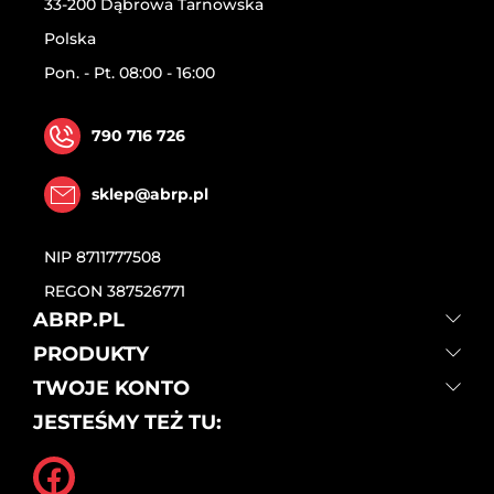
33-200 Dąbrowa Tarnowska
Polska
Pon. - Pt. 08:00 - 16:00
790 716 726
sklep@abrp.pl
NIP
8711777508
REGON
387526771
ABRP.PL
PRODUKTY
TWOJE KONTO
JESTEŚMY TEŻ TU: