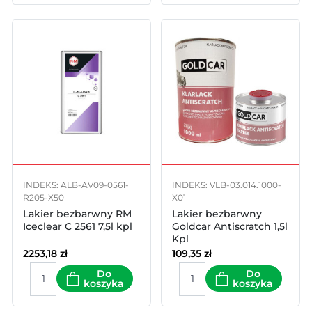
INDEKS: ALB-AV09-0561-
INDEKS: VLB-03.014.1000-
R205-X50
X01
Lakier bezbarwny RM
Lakier bezbarwny
Iceclear C 2561 7,5l kpl
Goldcar Antiscratch 1,5l
Kpl
2253,18
zł
109,35
zł
Do
Do
koszyka
koszyka