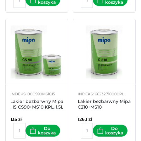
koszyka
koszyka
INDEKS: 00CS90MS1015
INDEKS: 66232710000PL
Lakier bezbarwny Mipa
Lakier bezbarwny Mipa
HS CS90+MS10 KPL. 1,5L
C210+MS10
135
zł
126,1
zł
Do
Do
koszyka
koszyka