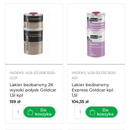
INDEKS: VLB-03.008.1500-
INDEKS: VLB-03.013.1500-
GCP
X01
Lakier bezbarwny 2K
Lakier bezbarwny
wysoki połysk Goldcar
Express Goldcar kpl.
1,5l kpl
1,5l
159
zł
104,35
zł
Do
Do
koszyka
koszyka