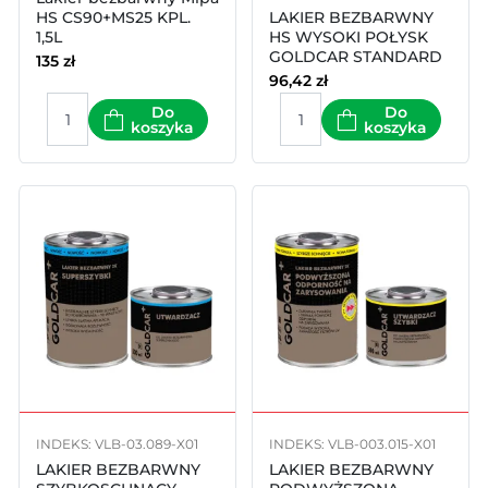
HS CS90+MS25 KPL.
LAKIER BEZBARWNY
1,5L
HS WYSOKI POŁYSK
GOLDCAR STANDARD
135
zł
2.0 1.5l kpl
96,42
zł
Do
Do
koszyka
koszyka
INDEKS: VLB-03.089-X01
INDEKS: VLB-003.015-X01
LAKIER BEZBARWNY
LAKIER BEZBARWNY