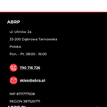
ABRP
ul. Ulinów 2a
33-200 Dąbrowa Tarnowska
Polska
Pon. - Pt. 08:00 - 16:00
790 716 726
sklep@abrp.pl
NIP
8711777508
REGON
387526771