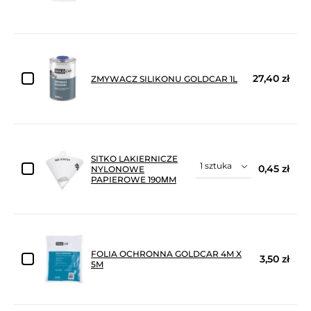
27,40 zł
ZMYWACZ SILIKONU GOLDCAR 1L
SITKO LAKIERNICZE
0,45 zł
NYLONOWE
PAPIEROWE 190ΜM
FOLIA OCHRONNA GOLDCAR 4M X
3,50 zł
5M