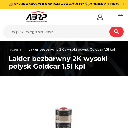
🚚 SZYBKA WYSYŁKA W 24H – ZAMÓW DZIŚ, ODBIERZ JUTRO!
search
twardzaczem
Lakier bezbarwny 2K wysoki połysk Goldcar 1,5l kpl
Lakier bezbarwny 2K wysoki
połysk Goldcar 1,5l kpl