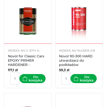
INDEKS: NV-C-EFH-1L
INDEKS: NV-NU300S-0,8
Novol for Classic Cars
Novol 90-300 HARD
EPOXY PRIMER
utwardzacz do
HARDENER -
podkładów
Utwardzacz do
epoksydowych 800ml
117,1
zł
59,3
zł
podkładu
Do
Do
epoksydowego 1000ml
koszyka
koszyka