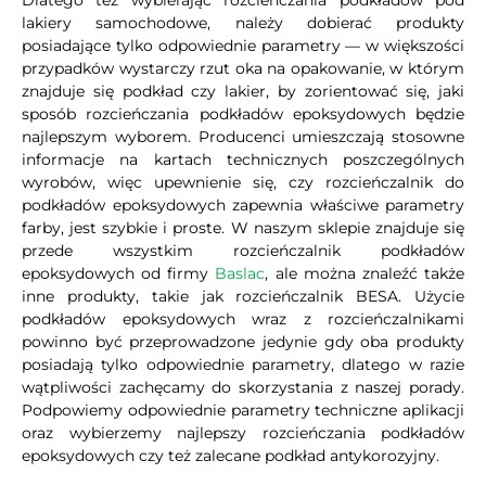
Dlatego też wybierając rozcieńczania podkładów pod
lakiery samochodowe, należy dobierać produkty
posiadające tylko odpowiednie parametry — w większości
przypadków wystarczy rzut oka na opakowanie, w którym
znajduje się podkład czy lakier, by zorientować się, jaki
sposób rozcieńczania podkładów epoksydowych będzie
najlepszym wyborem. Producenci umieszczają stosowne
informacje na kartach technicznych poszczególnych
wyrobów, więc upewnienie się, czy rozcieńczalnik do
podkładów epoksydowych zapewnia właściwe parametry
farby, jest szybkie i proste. W naszym sklepie znajduje się
przede wszystkim rozcieńczalnik podkładów
epoksydowych od firmy
Baslac
, ale można znaleźć także
inne produkty, takie jak rozcieńczalnik BESA. Użycie
podkładów epoksydowych wraz z rozcieńczalnikami
powinno być przeprowadzone jedynie gdy oba produkty
posiadają tylko odpowiednie parametry, dlatego w razie
wątpliwości zachęcamy do skorzystania z naszej porady.
Podpowiemy odpowiednie parametry techniczne aplikacji
oraz wybierzemy najlepszy rozcieńczania podkładów
epoksydowych czy też zalecane podkład antykorozyjny.