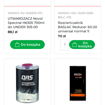
INDEKS: NV-SH6305-07L
INDEKS: HDL-SV29-0260-
BSLC-X10
UTWARDZACZ Novol
Spectral H6305 700ml
Rozcieńczalnik
do UNDER 305-00
BASLAC Reducer 60-20
universal normal 1l
88,1
zł
70
zł
Do
Do koszyka
koszyka