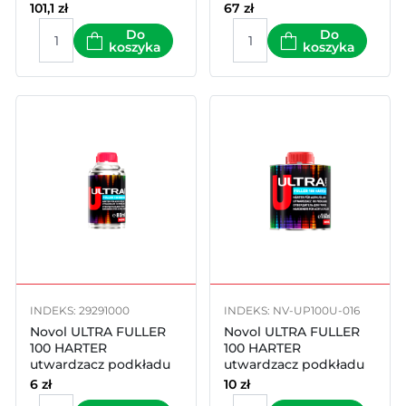
101,1
zł
67
zł
Do
Do
koszyka
koszyka
INDEKS: 29291000
INDEKS: NV-UP100U-016
Novol ULTRA FULLER
Novol ULTRA FULLER
100 HARTER
100 HARTER
utwardzacz podkładu
utwardzacz podkładu
akrylowego 80ml
akrylowego 160ml
6
zł
10
zł