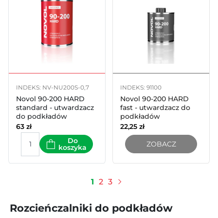
INDEKS: NV-NU200S-0,7
INDEKS: 91100
Novol 90-200 HARD
Novol 90-200 HARD
standard - utwardzacz
fast - utwardzacz do
do podkładów
podkładów
akrylowych 700ml
akrylowych 200ml
63
zł
22,25
zł
Do
ZOBACZ
koszyka
1
2
3
Następny
Rozcieńczalniki do podkładów