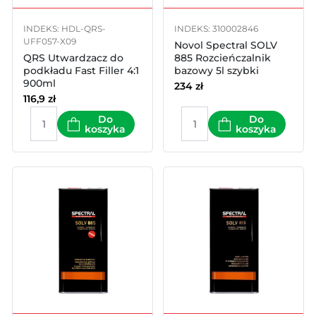
INDEKS: HDL-QRS-
INDEKS: 310002846
UFF057-X09
Novol Spectral SOLV
QRS Utwardzacz do
885 Rozcieńczalnik
podkładu Fast Filler 4:1
bazowy 5l szybki
900ml
234
zł
116,9
zł
Do
Do
koszyka
koszyka