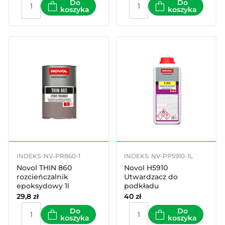
Do
Do
koszyka
koszyka
INDEKS: NV-PR860-1
INDEKS: NV-PP5910-1L
Novol THIN 860
Novol H5910
rozcieńczalnik
Utwardzacz do
epoksydowy 1l
podkładu
reaktywnego 1000ml
29,8
zł
40
zł
Do
Do
koszyka
koszyka