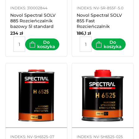
INDEKS: 310002844
INDEKS: NV-SR-855F-5.0
Novol Spectral SOLV
Novol Spectral SOLV
885 Rozcieńczalnik
855 Fast
bazowy 5l standard
Rozcieńczalnik
akrylowy 5l szybki
234
zł
186,1
zł
Do
Do
koszyka
koszyka
INDEKS: NV-SH6525-07
INDEKS: NV-SH6525-025