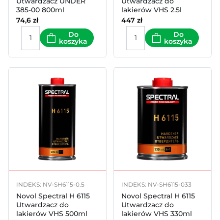
Utwardzacz UNDER
Utwardzacz do
385-00 800ml
lakierów VHS 2.5l
74,6
zł
447
zł
Do
Do
koszyka
koszyka
INDEKS: NV-SH6115-0.5
INDEKS: NV-SH6115-033
Novol Spectral H 6115
Novol Spectral H 6115
Utwardzacz do
Utwardzacz do
lakierów VHS 500ml
lakierów VHS 330ml