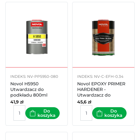
INDEKS: NV-PP5950-080
INDEKS: NV-C-EFH-0.34
Novol H5950
Novol EPOXY PRIMER
Utwardzacz do
HARDENER -
podkładu 800ml
Utwardzacz do
podkładu
41,9
zł
45,6
zł
epoksydowego 340ml
Do
Do
koszyka
koszyka