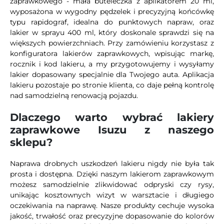
zaprawkowego - mała buteleczka z aplikatorem 20 ml,
wyposażona w wygodny pędzelek i precyzyjną końcówkę
typu rapidograf, idealna do punktowych napraw, oraz
lakier w sprayu 400 ml, który doskonale sprawdzi się na
większych powierzchniach. Przy zamówieniu korzystasz z
konfiguratora lakierów zaprawkowych, wpisując markę,
rocznik i kod lakieru, a my przygotowujemy i wysyłamy
lakier dopasowany specjalnie dla Twojego auta. Aplikacja
lakieru pozostaje po stronie klienta, co daje pełną kontrolę
nad samodzielną renowacją pojazdu.
Dlaczego warto wybrać lakiery
zaprawkowe Isuzu z naszego
sklepu?
Naprawa drobnych uszkodzeń lakieru nigdy nie była tak
prosta i dostępna. Dzięki naszym lakierom zaprawkowym
możesz samodzielnie zlikwidować odpryski czy rysy,
unikając kosztownych wizyt w warsztacie i długiego
oczekiwania na naprawę. Nasze produkty cechuje wysoka
jakość, trwałość oraz precyzyjne dopasowanie do kolorów