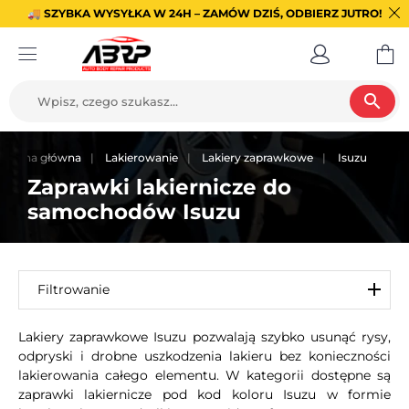
🚚 SZYBKA WYSYŁKA W 24H – ZAMÓW DZIŚ, ODBIERZ JUTRO!
search
Strona główna
Lakierowanie
Lakiery zaprawkowe
Isuzu
Zaprawki lakiernicze do
samochodów Isuzu
Filtrowanie
Lakiery zaprawkowe Isuzu pozwalają szybko usunąć rysy,
odpryski i drobne uszkodzenia lakieru bez konieczności
lakierowania całego elementu. W kategorii dostępne są
zaprawki lakiernicze pod kod koloru Isuzu w formie