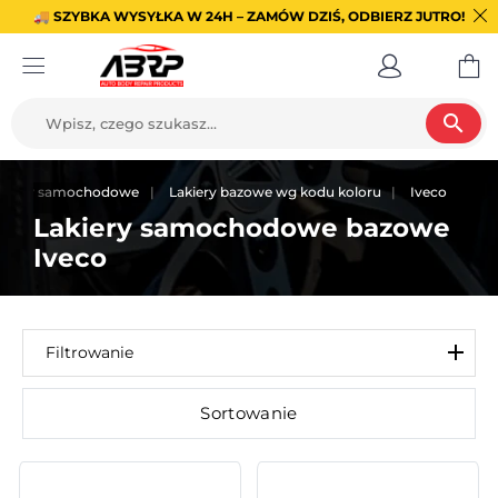
🚚 SZYBKA WYSYŁKA W 24H – ZAMÓW DZIŚ, ODBIERZ JUTRO!
search
akiery samochodowe
Lakiery bazowe wg kodu koloru
Iveco
Lakiery samochodowe bazowe
Iveco
Filtrowanie
Sortowanie