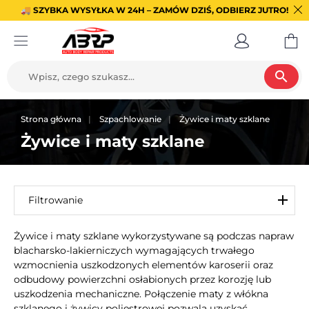
🚚 SZYBKA WYSYŁKA W 24H – ZAMÓW DZIŚ, ODBIERZ JUTRO!
search
Strona główna
Szpachlowanie
Żywice i maty szklane
Żywice i maty szklane
Filtrowanie
Żywice i maty szklane wykorzystywane są podczas napraw
blacharsko-lakierniczych wymagających trwałego
wzmocnienia uszkodzonych elementów karoserii oraz
odbudowy powierzchni osłabionych przez korozję lub
uszkodzenia mechaniczne. Połączenie maty z włókna
szklanego i żywicy poliestrowej pozwala uzyskać