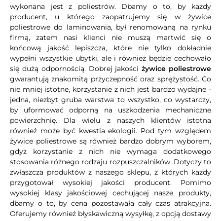
wykonana jest z poliestrów. Dbamy o to, by każdy
producent, u którego zaopatrujemy się w żywice
poliestrowe do laminowania, był renomowaną na rynku
firmą, zatem nasi klienci nie muszą martwić się o
końcową jakość lepiszcza, które nie tylko dokładnie
wypełni wszystkie ubytki, ale i również będzie cechowało
się dużą odpornością. Dobrej jakości
żywice poliestrowe
gwarantują znakomitą przyczepność oraz sprężystość. Co
nie mniej istotne, korzystanie z nich jest bardzo wydajne -
jedna, niezbyt gruba warstwa to wszystko, co wystarczy,
by uformować odporną na uszkodzenia mechaniczne
powierzchnię. Dla wielu z naszych klientów istotna
również może być kwestia ekologii. Pod tym względem
żywice poliestrowe są również bardzo dobrym wyborem,
gdyż korzystanie z nich nie wymaga dodatkowego
stosowania różnego rodzaju rozpuszczalników. Dotyczy to
zwłaszcza produktów z naszego sklepu, z których każdy
przygotował wysokiej jakości producent. Pomimo
wysokiej klasy jakościowej cechującej nasze produkty,
dbamy o to, by cena pozostawała cały czas atrakcyjna.
Oferujemy również błyskawiczną wysyłkę, z opcją dostawy