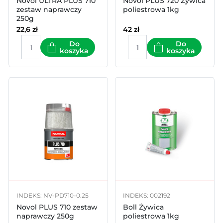
Novol ULTRA PLUS 710
Novol PLUS 720 Żywica
zestaw naprawczy
poliestrowa 1kg
250g
22,6
zł
42
zł
Do
Do
koszyka
koszyka
INDEKS: NV-PD710-0.25
INDEKS: 002192
Novol PLUS 710 zestaw
Boll Żywica
naprawczy 250g
poliestrowa 1kg