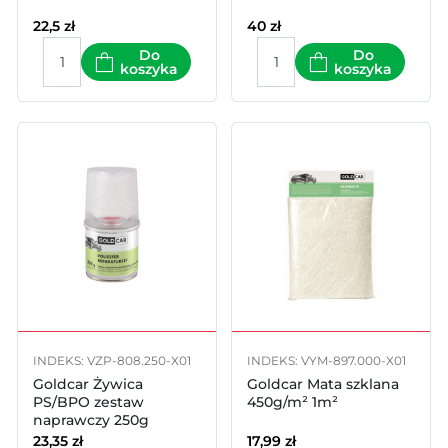
22,5
zł
40
zł
Do
Do
koszyka
koszyka
INDEKS: VZP-808.250-X01
INDEKS: VYM-897.000-X01
Goldcar Żywica
Goldcar Mata szklana
PS/BPO zestaw
450g/m² 1m²
naprawczy 250g
23,35
zł
17,99
zł