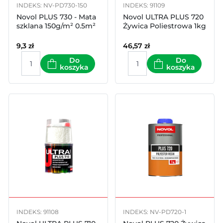
INDEKS: NV-PD730-150
INDEKS: 91109
Novol PLUS 730 - Mata
Novol ULTRA PLUS 720
szklana 150g/m² 0.5m²
Żywica Poliestrowa 1kg
9,3
zł
46,57
zł
Do
Do
koszyka
koszyka
INDEKS: 91108
INDEKS: NV-PD720-1