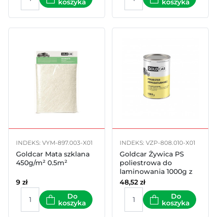
koszyka
koszyka
INDEKS: VYM-897.003-X01
INDEKS: VZP-808.010-X01
Goldcar Mata szklana
Goldcar Żywica PS
450g/m² 0.5m²
poliestrowa do
laminowania 1000g z
utwardzaczem
9
zł
48,52
zł
Do
Do
koszyka
koszyka