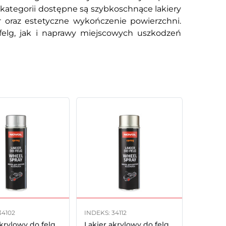
W kategorii dostępne są szybkoschnące lakiery
or oraz estetyczne wykończenie powierzchni.
felg, jak i naprawy miejscowych uszkodzeń
34102
INDEKS: 34112
akrylowy do felg
Lakier akrylowy do felg