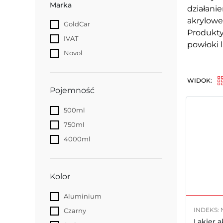
Marka
działani
akrylowe
GoldCar
Produkty
IVAT
powłoki l
Novol
WIDOK:
Pojemność
500ml
750ml
4000ml
Kolor
Aluminium
INDEKS:
Czarny
Lakier a