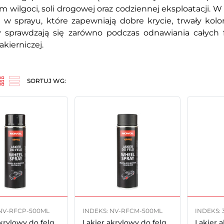
em wilgoci, soli drogowej oraz codziennej eksploatacji. 
 w sprayu, które zapewniają dobre krycie, trwały kol
 sprawdzają się zarówno podczas odnawiania całych 
akierniczej.
SORTUJ WG:
 NV-RFCP-500ML
INDEKS: NV-RFCM-500ML
INDEKS: 
krylowy do felg
Lakier akrylowy do felg
Lakier 