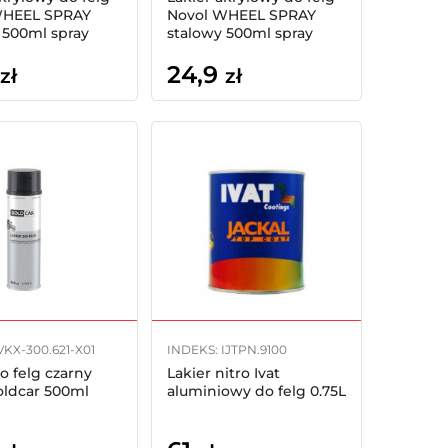
WHEEL SPRAY
Novol WHEEL SPRAY
 500ml spray
stalowy 500ml spray
24,9
zł
zł
VKX-300.621-X01
INDEKS: IJTPN.9100
o felg czarny
Lakier nitro Ivat
oldcar 500ml
aluminiowy do felg 0.75L