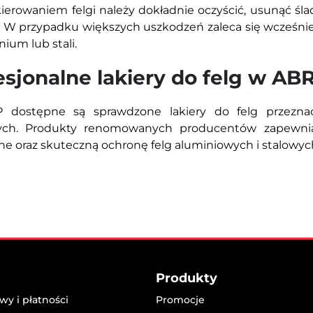
kierowaniem felgi należy dokładnie oczyścić, usunąć śla
 W przypadku większych uszkodzeń zaleca się wcześni
ium lub stali.
esjonalne lakiery do felg w AB
dostępne są sprawdzone lakiery do felg przezna
ych. Produkty renomowanych producentów zapewniaj
jne oraz skuteczną ochronę felg aluminiowych i stalowyc
Produkty
y i płatności
Promocje