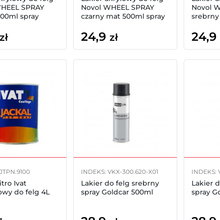
WHEEL SPRAY
Novol WHEEL SPRAY
Novol 
500ml spray
czarny mat 500ml spray
srebrny
24,9
24,9
zł
zł
IJTPN.9100
INDEKS: VKX-300.620-X01
INDEKS: 
itro Ivat
Lakier do felg srebrny
Lakier d
owy do felg 4L
spray Goldcar 500ml
spray G