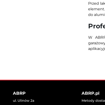
Przed la
element.
do alumin
Prof
W ABRP 
garażow
aplikacy
ABRP
ABRP.pl
ul. Ulinów 2a
Metody dostaw