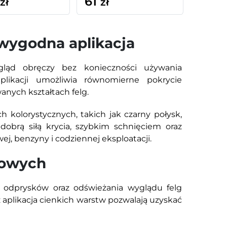
61
zł
zł
 wygodna aplikacja
ląd obręczy bez konieczności używania
aplikacji umożliwia równomierne pokrycie
nych kształtach felg.
 kolorystycznych, takich jak czarny połysk,
 dobrą siłą krycia, szybkim schnięciem oraz
j, benzyny i codziennej eksploatacji.
lowych
ń, odprysków oraz odświeżania wyglądu felg
plikacja cienkich warstw pozwalają uzyskać