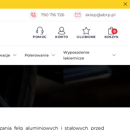
790 716 726
sklep@abrp.pl
0
POMOC
KONTO
ULUBIONE
KOSZYK
Wyposażenie
wacje
Polerowanie
lakiernicze
zania felg aluminiowych i stalowych przed