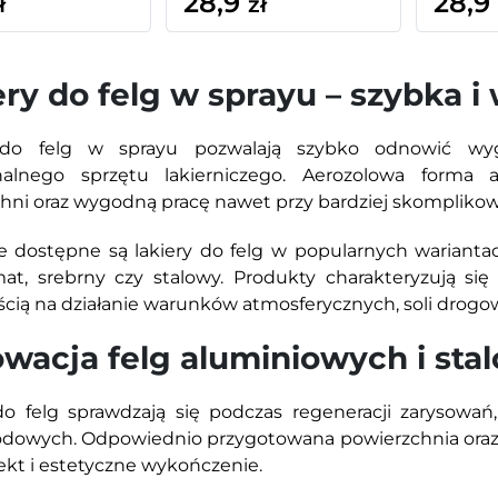
28,9
28,9
ł
zł
ery do felg w sprayu – szybka i
 do felg w sprayu pozwalają szybko odnowić wyg
onalnego sprzętu lakierniczego. Aerozolowa forma 
hni oraz wygodną pracę nawet przy bardziej skomplikowa
e dostępne są lakiery do felg w popularnych wariantach
at, srebrny czy stalowy. Produkty charakteryzują się
cią na działanie warunków atmosferycznych, soli drogowe
wacja felg aluminiowych i sta
do felg sprawdzają się podczas regeneracji zarysowa
owych. Odpowiednio przygotowana powierzchnia oraz a
fekt i estetyczne wykończenie.