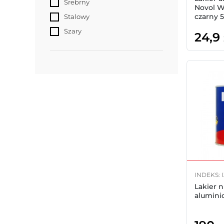
Srebrny
Novol 
czarny 
Stalowy
Szary
24,9
INDEKS: 
Lakier n
alumini