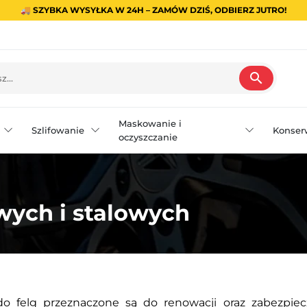
🚚 SZYBKA WYSYŁKA W 24H – ZAMÓW DZIŚ, ODBIERZ JUTRO!
search
Maskowanie i
Szlifowanie
Konser
oczyszczanie
wych i stalowych
do felg przeznaczone są do renowacji oraz zabezpiec