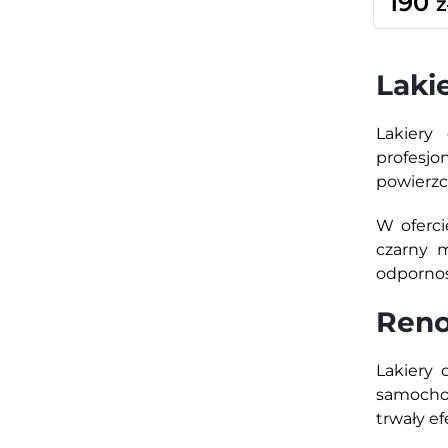
190
z
Laki
Lakiery
profesj
powierzc
W oferci
czarny m
odpornoś
Reno
Lakiery 
samochod
trwały e