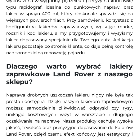
wyposażona w wygodny pędzelek i precyzyjną końcówkę
typu rapidograf, idealna do punktowych napraw, oraz
lakier w sprayu 400 ml, który doskonale sprawdzi się na
większych powierzchniach. Przy zamówieniu korzystasz z
konfiguratora lakierów zaprawkowych, wpisując markę,
rocznik i kod lakieru, a my przygotowujemy i wysyłamy
lakier dopasowany specjalnie dla Twojego auta. Aplikacja
lakieru pozostaje po stronie klienta, co daje pełną kontrolę
nad samodzielną renowacją pojazdu.
Dlaczego warto wybrać lakiery
zaprawkowe Land Rover z naszego
sklepu?
Naprawa drobnych uszkodzeń lakieru nigdy nie była tak
prosta i dostępna. Dzięki naszym lakierom zaprawkowym
możesz samodzielnie zlikwidować odpryski czy rysy,
unikając kosztownych wizyt w warsztacie i długiego
oczekiwania na naprawę. Nasze produkty cechuje wysoka
jakość, trwałość oraz precyzyjne dopasowanie do kolorów
Land Rover, dzięki czemu efekt końcowy jest estetyczny i