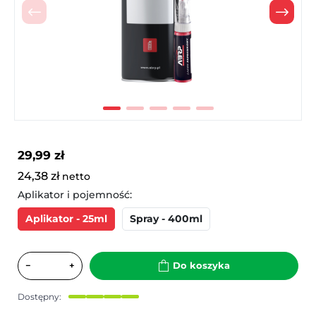
Poprzedni
Nast
29,99 zł
24,38 zł
netto
Aplikator i pojemność:
Aplikator - 25ml
Spray - 400ml
−
+
Do koszyka
Dostępny: