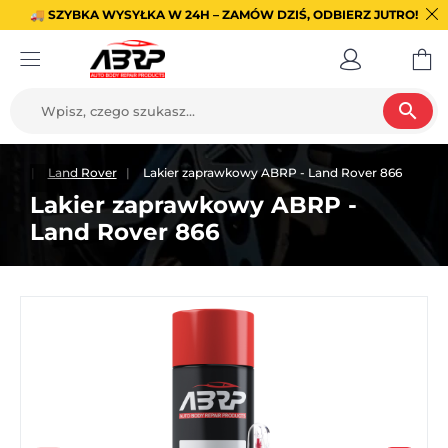
🚚 SZYBKA WYSYŁKA W 24H – ZAMÓW DZIŚ, ODBIERZ JUTRO!
search
kowe
Land Rover
Lakier zaprawkowy ABRP - Land Rover 866
Lakier zaprawkowy ABRP -
Land Rover 866