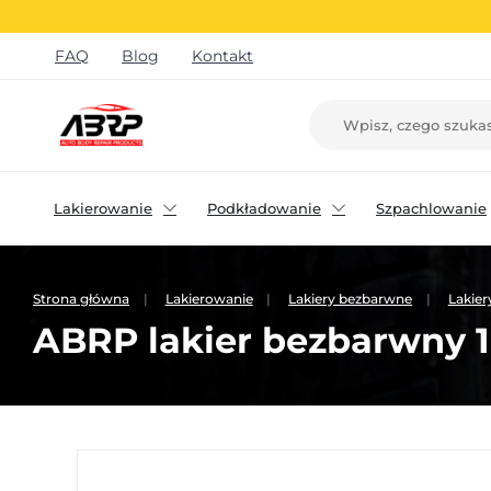
FAQ
Blog
Kontakt
Lakierowanie
Podkładowanie
Szpachlowanie
Strona główna
Lakierowanie
Lakiery bezbarwne
Lakie
ABRP lakier bezbarwny 1