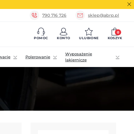
790 716 726
sklep@abrp.pl
0
POMOC
KONTO
ULUBIONE
KOSZYK
Wyposażenie
wacje
Polerowanie
lakiernicze