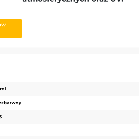
raw
5ml
ezbarwny
S