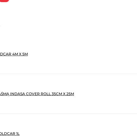
)
DCAR 4M X 5M
AŚMĄ INDASA COVER ROLL 35CM X 25M
OLDCAR 1L