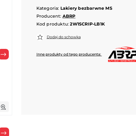
Kategoria:
Lakiery bezbarwne MS
Producent:
ABRP
Kod produktu:
2W1SCRIP-LB1K
Dodaj do schowka
Inne produkty od tego producenta:
Następny
Następny