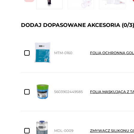
DODAJ DOPASOWANE AKCESORIA
(0/3
MTM-0160
FOLIA OCHRONNA GOL
5603902449585
FOLIA MASKUJĄCA Z T
MDL-0009
ZMYWACZ SILIKONU G