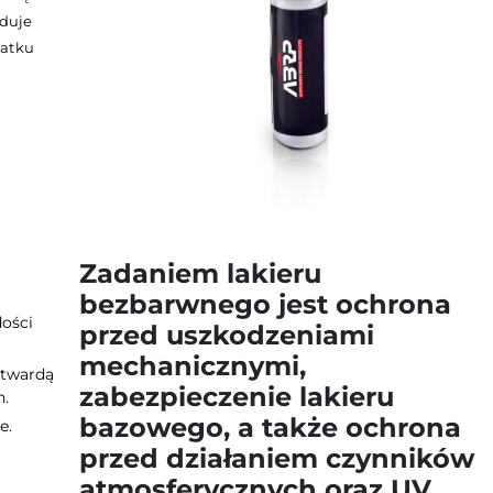
duje
datku
Zadaniem lakieru
bezbarwnego jest ochrona
ości
przed uszkodzeniami
mechanicznymi,
 twardą
zabezpieczenie lakieru
h.
bazowego, a także ochrona
e.
przed działaniem czynników
atmosferycznych oraz UV.