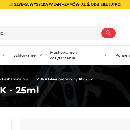
🚚 SZYBKA WYSYŁKA W 24H – ZAMÓW DZIŚ, ODBIERZ JUTRO!
search
Maskowanie i
Szlifowanie
Konser
oczyszczanie
ry bezbarwne MS
ABRP lakier bezbarwny 1K - 25ml
K - 25ml