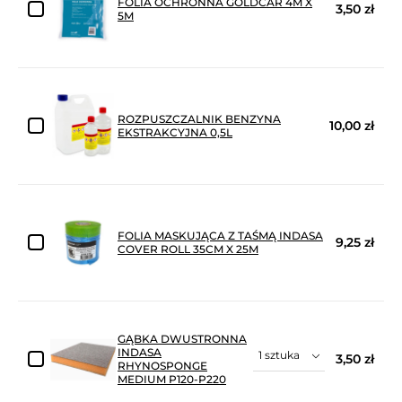
FOLIA OCHRONNA GOLDCAR 4M X
3,50 zł
5M
ROZPUSZCZALNIK BENZYNA
10,00 zł
EKSTRAKCYJNA 0,5L
FOLIA MASKUJĄCA Z TAŚMĄ INDASA
9,25 zł
COVER ROLL 35CM X 25M
GĄBKA DWUSTRONNA
INDASA
3,50 zł
RHYNOSPONGE
MEDIUM P120-P220