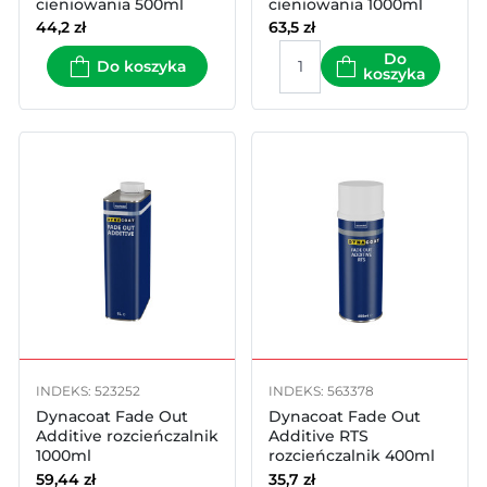
cieniowania 500ml
cieniowania 1000ml
spray
44,2
zł
63,5
zł
Do
Do koszyka
koszyka
INDEKS: 523252
INDEKS: 563378
Dynacoat Fade Out
Dynacoat Fade Out
Additive rozcieńczalnik
Additive RTS
1000ml
rozcieńczalnik 400ml
spray
59,44
zł
35,7
zł