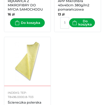
RĘKAWICA Z
APP Mikrofibra
MIKROFIBRY DO
40x40cm 380g/m2
MYCIA SAMOCHODU
pomarańczowa
AUTA
16
zł
13
zł
Do
Do koszyka
koszyka
INDEKS: TEP-
T8496.0000.8-T03
Ściereczka polerska