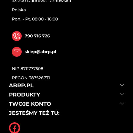
33-200 Dąbrowa Tarnowska
Polska
Pon. - Pt. 08:00 - 16:00
790 716 726
sklep@abrp.pl
NIP
8711777508
REGON
387526771
ABRP.PL
PRODUKTY
TWOJE KONTO
JESTEŚMY TEŻ TU: