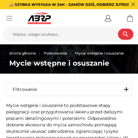
🚚 SZYBKA WYSYŁKA W 24H – ZAMÓW DZIŚ, ODBIERZ JUTRO!
search
Strona główna
Polerowanie
Mycie wstępne i osuszanie
Mycie wstępne i osuszanie
Filtrowanie
Mycie wstępne i osuszanie to podstawowe etapy
pielęgnacji oraz przygotowania lakieru przed dalszymi
pracami detailingowymi i polerskimi. Odpowiednio
dobrane akcesoria do mycia samochodu pomagają
skutecznie usuwać zabrudzenia, ograniczając ryzyko
powstawania mikrozarysowań na powierzchni lakieru. W