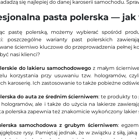
adadzą się najlepiej do danej karoserii samochodu. Sprawd
esjonalna pasta polerska — jak
jąc pastę polerską, możemy wybierać spośród pro
ci: poszczególne warianty past polerskich zawiera
wane ścierniwo kluczowe do przeprowadzenia pełnej kore
yć nasi klienci?
olerskie do lakieru samochodowego
z małym ścierniwe
elu korzystania przy usuwaniu tzw. hologramów, czyl
ch karoserię. Ich zastosowanie to także pobieżne odświe
lerska do auta ze średnim ścierniwem
: te produkty to
o hologramów, ale i także do użycia na lakierze zawieraj
ta polerska zapewnia też znakomicie wykończony lakie
olerska samochodowa z grubym ścierniwem
: egzem
jgłębsze rysy. Pamiętaj jednak, że w związku z siłą, jak