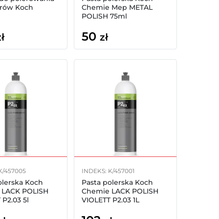
orów Koch
Chemie Mep METAL
POLISH 75ml
50
zł
zł
K/457005
INDEKS: K/457001
olerska Koch
Pasta polerska Koch
 LACK POLISH
Chemie LACK POLISH
 P2.03 5l
VIOLETT P2.03 1L