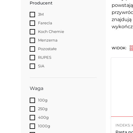
Producent
powstają
przywróc
3M
znajdują 
Farecla
wykończe
Koch Chemie
Menzerna
WIDOK:
Pozostałe
RUPES
SIA
Waga
100g
250g
400g
INDEKS: 
1000g
Pasta p