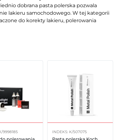
wiednio dobrana pasta polerska pozwala
nie lakieru samochodowego. W tej kategorii
naczone do korekty lakieru, polerowania
K/9998185
INDEKS: K/507075
do polerowania
Pasta polerska Koch