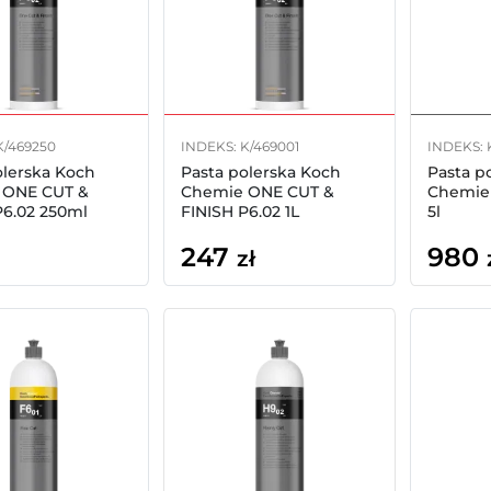
K/469250
INDEKS: K/469001
INDEKS: 
olerska Koch
Pasta polerska Koch
Pasta p
 ONE CUT &
Chemie ONE CUT &
Chemie 
P6.02 250ml
FINISH P6.02 1L
5l
247
980
zł