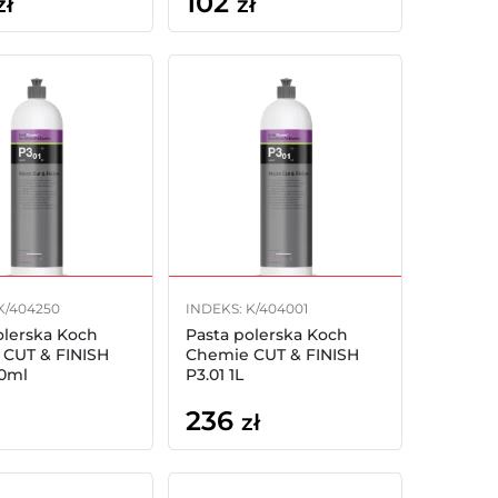
102
zł
zł
K/404250
INDEKS: K/404001
olerska Koch
Pasta polerska Koch
CUT & FINISH
Chemie CUT & FINISH
50ml
P3.01 1L
236
zł