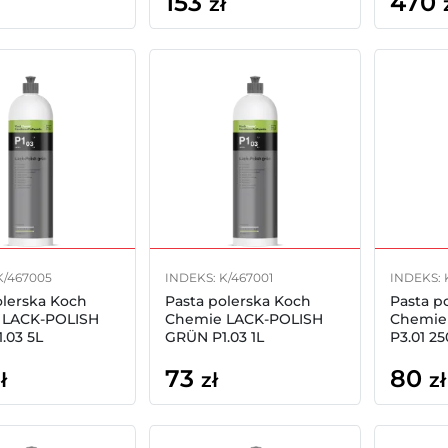
153
470
zł
K/467005
INDEKS: K/467001
INDEKS: 
olerska Koch
Pasta polerska Koch
Pasta p
 LACK-POLISH
Chemie LACK-POLISH
Chemie 
.03 5L
GRÜN P1.03 1L
P3.01 2
73
80
ł
zł
zł