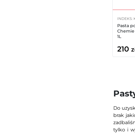
INDEKS: 
Pasta p
Chemie 
1L
210
z
Past
Do uzyska
brak jak
zadbaliś
tylko i 