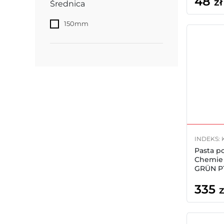
48
zł
Średnica
150mm
INDEKS: 
Pasta p
Chemie
GRÜN P1
335
z