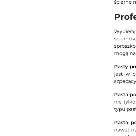
ścierne n
Prof
Wybiera
ściernoś
sproszko
mogą nab
Pasty p
jest w c
szpecący
Pasta po
nie tylk
typu pas
Pasta p
nawet na