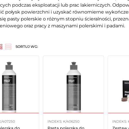
cych podczas eksploatacji lub prac lakierniczych. Odpo
ić połysk powierzchni i uzyskać równomierne wykończe
się pasty polerskie o różnym stopniu ścieralności, przez
niowego oraz pracy z maszynami polerskimi i padami.
SORTUJ WG:
K/407250
INDEKS: K/406250
INDEKS: 
olerska do
Pasta polerska do
Zestaw 