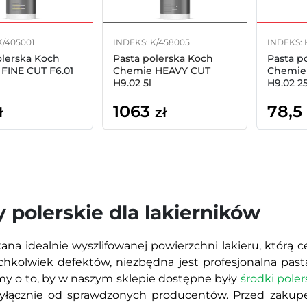
K/405001
INDEKS: K/458005
INDEKS: 
olerska Koch
Pasta polerska Koch
Pasta p
FINE CUT F6.01
Chemie HEAVY CUT
Chemie
H9.02 5l
H9.02 2
1063
78,5
ł
zł
y polerskie dla lakierników
na idealnie wyszlifowanej powierzchni lakieru, którą cec
ichkolwiek defektów, niezbędna jest profesjonalna pa
my o to, by w naszym sklepie dostępne były
środki pole
wyłącznie od sprawdzonych producentów. Przed zakupe