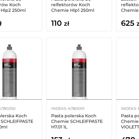
orów Koch
relfektorów Koch
reflekt
Hlp2 250ml
Chemie Hlp1 250ml
Chemie
GHT POLISH 2
HEADLIGHT POLISH 1
110
625
ł
zł
K/180250
INDEKS: K/180001
INDEKS: 
olerska Koch
Pasta polerska Koch
Pasta p
 SCHLEIFPASTE
Chemie SCHLEIFPASTE
Chemie
50ml
H7.01 1L
VIOLETT