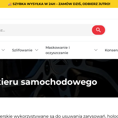
🚚 SZYBKA WYSYŁKA W 24H – ZAMÓW DZIŚ, ODBIERZ JUTRO!
search
Maskowanie i
Szlifowanie
Konser
oczyszczanie
akieru samochodowego
lerskie wykorzystywane są do usuwania zarysowań, holo