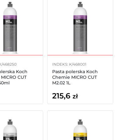
K/468250
INDEKS: K/468001
olerska Koch
Pasta polerska Koch
 MICRO CUT
Chemie MICRO CUT
50ml
M2.02 1L
215,6
zł