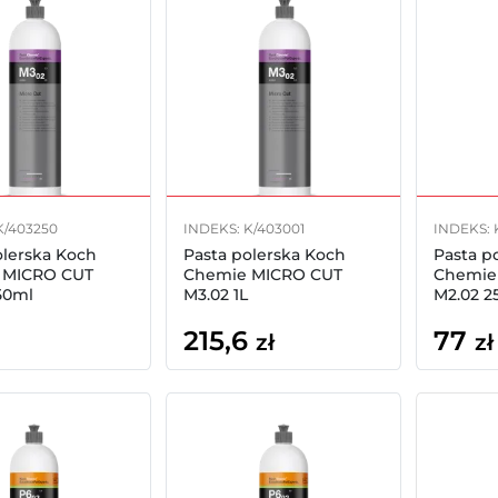
K/403250
INDEKS: K/403001
INDEKS: 
olerska Koch
Pasta polerska Koch
Pasta p
 MICRO CUT
Chemie MICRO CUT
Chemie
50ml
M3.02 1L
M2.02 2
215,6
77
zł
zł