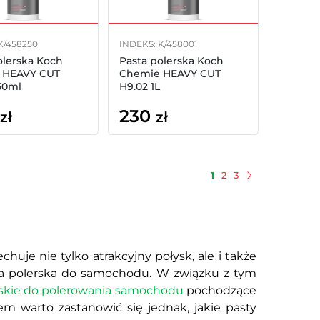
K/458250
INDEKS: K/458001
olerska Koch
Pasta polerska Koch
 HEAVY CUT
Chemie HEAVY CUT
50ml
H9.02 1L
230
zł
zł
1
2
3
Następny
huje nie tylko atrakcyjny połysk, ale i także
sta polerska do samochodu. W związku z tym
rskie do polerowania samochodu
pochodzące
m warto zastanowić się jednak, jakie pasty