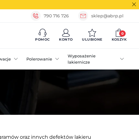
790 716 726
sklep@abrp.pl
0
POMOC
KONTO
ULUBIONE
KOSZYK
Wyposażenie
wacje
Polerowanie
lakiernicze
gramów oraz innych defektów lakieru