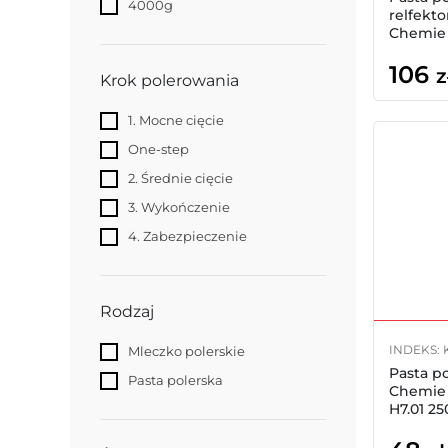
4000g
relfekt
Chemie 
HEADLI
106
z
Krok polerowania
1. Mocne cięcie
One-step
2. Średnie cięcie
3. Wykończenie
4. Zabezpieczenie
Rodzaj
INDEKS: 
Mleczko polerskie
Pasta p
Pasta polerska
Chemie
H7.01 2