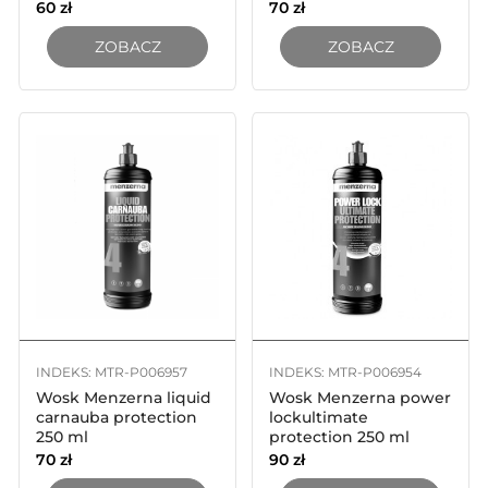
60
zł
70
zł
ZOBACZ
ZOBACZ
INDEKS: MTR-P006957
INDEKS: MTR-P006954
Wosk Menzerna liquid
Wosk Menzerna power
carnauba protection
lockultimate
250 ml
protection 250 ml
70
zł
90
zł