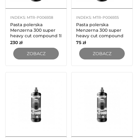
INDEKS: MTR-P006938
INDEKS: MTR-P006935
Pasta polerska
Pasta polerska
Menzerna 300 super
Menzerna 300 super
heavy cut compound 1l
heavy cut compound
250ml
230
zł
75
zł
ZOBACZ
ZOBACZ