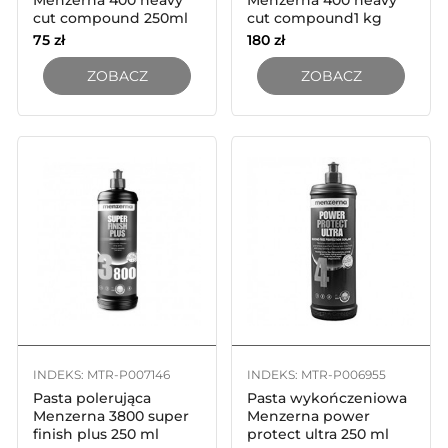
Menzerna 400 heavy
Menzerna 400 heavy
cut compound 250ml
cut compound1 kg
75
zł
180
zł
ZOBACZ
ZOBACZ
INDEKS: MTR-P007146
INDEKS: MTR-P006955
Pasta polerująca
Pasta wykończeniowa
Menzerna 3800 super
Menzerna power
finish plus 250 ml
protect ultra 250 ml