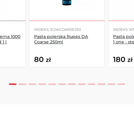
INDEKS: 9.DACOARSE250
INDEKS: M
erna 1000
Pasta polerska Rupes DA
Pasta pol
1 l
Coarse 250ml
1 one - ste
80
180
zł
zł