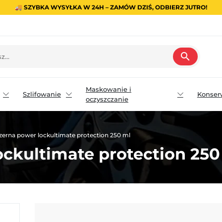
🚚 SZYBKA WYSYŁKA W 24H – ZAMÓW DZIŚ, ODBIERZ JUTRO!
search
Maskowanie i
Szlifowanie
Konser
oczyszczanie
rna power lockultimate protection 250 ml
ckultimate protection 250