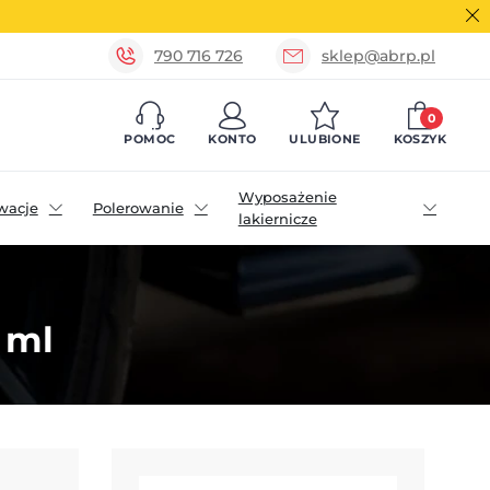
790 716 726
sklep@abrp.pl
0
POMOC
KONTO
ULUBIONE
KOSZYK
Wyposażenie
wacje
Polerowanie
lakiernicze
 ml