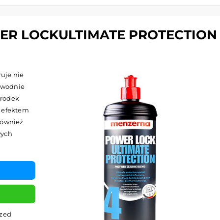
R LOCKULTIMATE PROTECTION
ruje nie
zawodnie
środek
m efektem
również
wych
zed