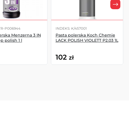
TR-P006944
INDEKS: K/457001
erska Menzerna 3 IN
Pasta polerska Koch Chemie
p polish 1 l
LACK POLISH VIOLETT P2.03 1L
102
zł