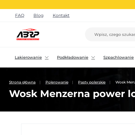
FAQ
Blog
Kontakt
Lakierowanie
Podkładowanie
Szpachlowanie
Strona główna
Polerowanie
Pasty polerskie
Wosk Menze
Wosk Menzerna power lo