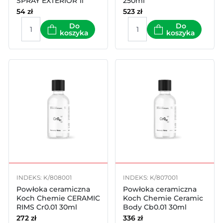
SPRAY EXTERIOR 1l
250ml
54
zł
523
zł
Do
Do
koszyka
koszyka
INDEKS: K/808001
INDEKS: K/807001
Powłoka ceramiczna
Powłoka ceramiczna
Koch Chemie CERAMIC
Koch Chemie Ceramic
RIMS Cr0.01 30ml
Body Cb0.01 30ml
272
zł
336
zł