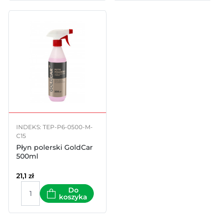
INDEKS: TEP-P6-0500-M-
C15
Płyn polerski GoldCar
500ml
21,1
zł
Do
koszyka