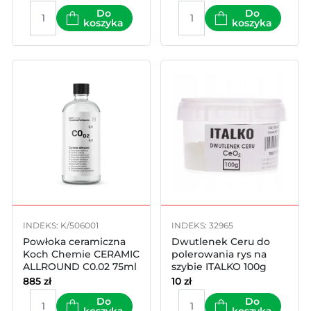
Do
Do
koszyka
koszyka
INDEKS: K/506001
INDEKS: 32965
Powłoka ceramiczna
Dwutlenek Ceru do
Koch Chemie CERAMIC
polerowania rys na
ALLROUND C0.02 75ml
szybie ITALKO 100g
885
zł
10
zł
Do
Do