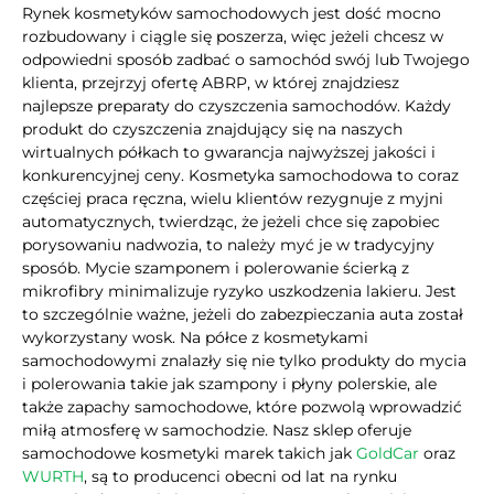
Rynek kosmetyków samochodowych jest dość mocno
rozbudowany i ciągle się poszerza, więc jeżeli chcesz w
odpowiedni sposób zadbać o samochód swój lub Twojego
klienta, przejrzyj ofertę ABRP, w której znajdziesz
najlepsze preparaty do czyszczenia samochodów. Każdy
produkt do czyszczenia znajdujący się na naszych
wirtualnych półkach to gwarancja najwyższej jakości i
konkurencyjnej ceny. Kosmetyka samochodowa to coraz
częściej praca ręczna, wielu klientów rezygnuje z myjni
automatycznych, twierdząc, że jeżeli chce się zapobiec
porysowaniu nadwozia, to należy myć je w tradycyjny
sposób. Mycie szamponem i polerowanie ścierką z
mikrofibry minimalizuje ryzyko uszkodzenia lakieru. Jest
to szczególnie ważne, jeżeli do zabezpieczania auta został
wykorzystany wosk. Na półce z kosmetykami
samochodowymi znalazły się nie tylko produkty do mycia
i polerowania takie jak szampony i płyny polerskie, ale
także zapachy samochodowe, które pozwolą wprowadzić
miłą atmosferę w samochodzie. Nasz sklep oferuje
samochodowe kosmetyki marek takich jak
GoldCar
oraz
WURTH
, są to producenci obecni od lat na rynku