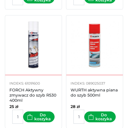
koszyka
koszyka
INDEKS: 61091600
INDEKS: 089025037
FORCH Aktywny
WURTH aktywna piana
zmywacz do szyb R530
do szyb 500ml
400ml
25
zł
28
zł
Do
Do
koszyka
koszyka