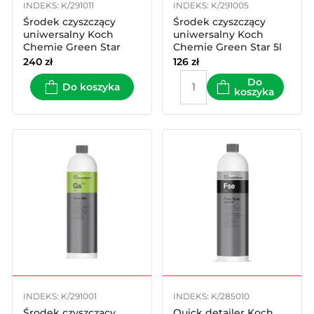
INDEKS: K/291011
INDEKS: K/291005
Środek czyszczący
Środek czyszczący
uniwersalny Koch
uniwersalny Koch
Chemie Green Star
Chemie Green Star 5l
11kg
240
zł
126
zł
Do
Do koszyka
koszyka
INDEKS: K/291001
INDEKS: K/285010
Środek czyszczący
Quick detailer Koch