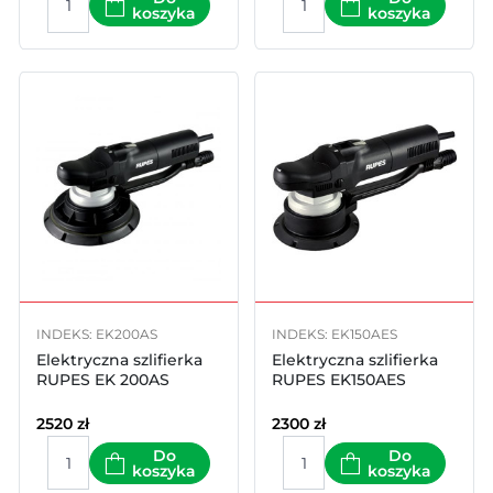
koszyka
koszyka
INDEKS: EK200AS
INDEKS: EK150AES
Elektryczna szlifierka
Elektryczna szlifierka
RUPES EK 200AS
RUPES EK150AES
2520
zł
2300
zł
Do
Do
koszyka
koszyka