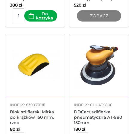
380
zł
520
zł
Do
ZOBACZ
koszyka
INDEKS: 8390330111
INDEKS: CHI-AT9806
Blok szlifierski Mirka
DDCars szlifierka
do krążków 150 mm,
pneumatyczna AT-980
rzep
150mm
80
zł
180
zł