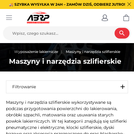
🚚 SZYBKA WYSYŁKA W 24H – ZAMÓW DZIŚ, ODBIERZ JUTRO!
search
ówna
Wyposażenie lakiernicze
Maszyny i narzędzia szlifierskie
Maszyny i narzędzia szlifierskie
Filtrowanie
Maszyny i narzędzia szlifierskie wykorzystywane są
podczas przygotowania powierzchni do lakierowania,
obróbki szpachli, matowania oraz usuwania starych
powłok lakierniczych. W tej kategorii znajdują się szlifierki
pneumatyczne i elektryczne, klocki szlifierskie, dyski
bazowe oraz akcesoria przeznaczone do prac blacharsko-