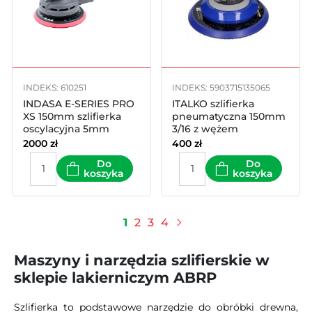
INDEKS: 610251
INDEKS: 5903715135065
INDASA E-SERIES PRO
ITALKO szlifierka
XS 150mm szlifierka
pneumatyczna 150mm
oscylacyjna 5mm
3/16 z wężem
2000
zł
400
zł
Do
Do
koszyka
koszyka
1
2
3
4
Następny
Maszyny i narzędzia szlifierskie w
sklepie lakierniczym ABRP
Szlifierka to podstawowe narzędzie do obróbki drewna,