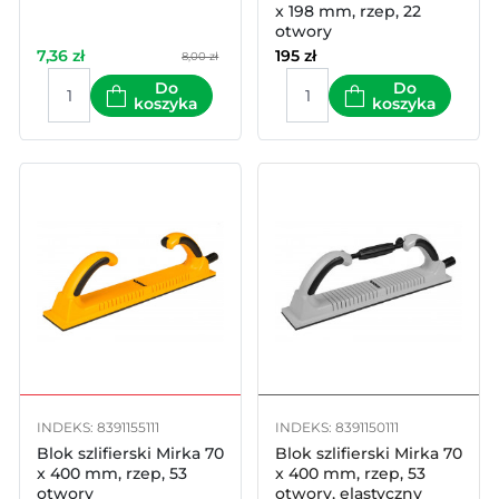
x 198 mm, rzep, 22
otwory
7,36
zł
195
zł
8,00 zł
Do
Do
koszyka
koszyka
INDEKS: 8391155111
INDEKS: 8391150111
Blok szlifierski Mirka 70
Blok szlifierski Mirka 70
x 400 mm, rzep, 53
x 400 mm, rzep, 53
otwory
otwory, elastyczny