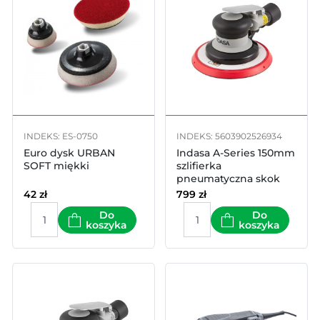
INDEKS: ES-0750
INDEKS: 5603902526934
Euro dysk URBAN
Indasa A-Series 150mm
SOFT miękki
szlifierka
pneumatyczna skok
2,5mm
42
zł
799
zł
Do
Do
koszyka
koszyka