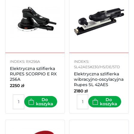
INDEKS: RX256A
INDEKS:
SL42AES#230/H5/DE/STD
Elektryczna szlifierka
RUPES SCORPIO E RX
Elektryczna szlifierka
256A
wibracyjno-oscylacyjna
Rupes SL 42AES
2250
zł
2180
zł
Do
Do
koszyka
koszyka