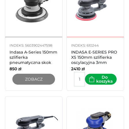
INDEKS: 5603902447598
INDEKS: 610244
Indasa A-Series 150mm
INDASA E-SERIES PRO
szlifierka
XS 150mm szlifierka
pneumatyczna skok
oscylacyjna 3mm
5mm
850
zł
2410
zł
Do
ZOBACZ
koszyka