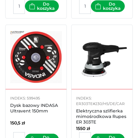
Do
Do
koszyka
koszyka
INDEKS: 599495
INDEKS:
ER303TE#230/H5/DE/CAR
Dysk bazowy INDASA
Ultravent 150mm
Elektryczna szlifierka
mimośrodkowa Rupes
ER 303TE
150,5
zł
1550
zł
Do
Do