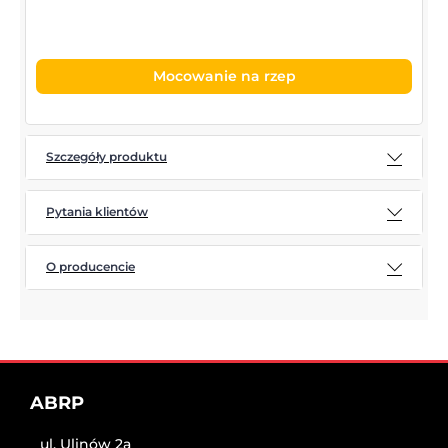
Mocowanie na rzep
Szczegóły produktu
Pytania klientów
O producencie
ABRP
ul. Ulinów 2a