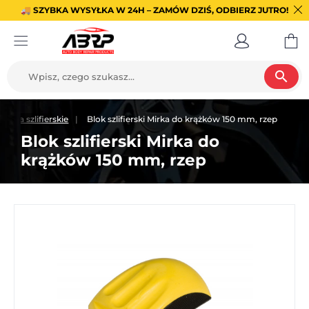
🚚 SZYBKA WYSYŁKA W 24H – ZAMÓW DZIŚ, ODBIERZ JUTRO!
search
ędzia szlifierskie
Blok szlifierski Mirka do krążków 150 mm, rzep
Blok szlifierski Mirka do
krążków 150 mm, rzep