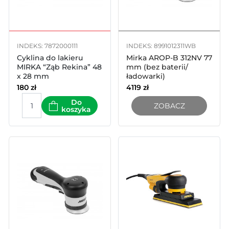
INDEKS: 7872000111
INDEKS: 8991012311WB
Cyklina do lakieru
Mirka AROP-B 312NV 77
MIRKA “Ząb Rekina” 48
mm (bez baterii/
x 28 mm
ładowarki)
180
zł
4119
zł
Do
ZOBACZ
koszyka