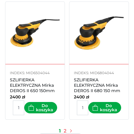
INDEKS: MID6504044
INDEKS: MID6804044
SZLIFIERKA
SZLIFIERKA
ELEKTRYCZNA Mirka
ELEKTRYCZNA Mirka
DEROS II 650 150mm
DEROS II 680 150 mm
skok 5mm
skok 8mm
2400
zł
2400
zł
Do
Do
koszyka
koszyka
1
2