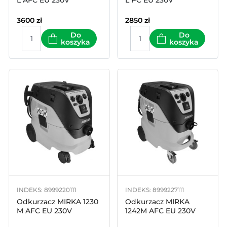
L AFC EU 230V
L PC EU 230V
3600
zł
2850
zł
Do
Do
koszyka
koszyka
INDEKS: 8999220111
INDEKS: 8999227111
Odkurzacz MIRKA 1230
Odkurzacz MIRKA
M AFC EU 230V
1242M AFC EU 230V