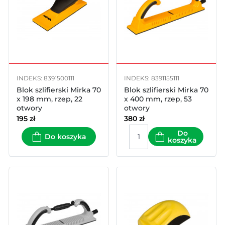
INDEKS: 8391500111
INDEKS: 8391155111
Blok szlifierski Mirka 70
Blok szlifierski Mirka 70
x 198 mm, rzep, 22
x 400 mm, rzep, 53
otwory
otwory
195
zł
380
zł
Do
Do koszyka
koszyka