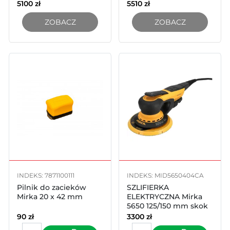
5100
zł
5510
zł
ZOBACZ
ZOBACZ
INDEKS: 7871100111
INDEKS: MID5650404CA
Pilnik do zacieków
SZLIFIERKA
Mirka 20 x 42 mm
ELEKTRYCZNA Mirka
5650 125/150 mm skok
5mm
90
zł
3300
zł