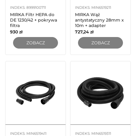
INDEKS: 8999100711
INDEKS: MIN6519211
MIRKA Filtr HEPA do
MIRKA Wąż
DE 1230/42 + pokrywa
antystatyczny 28mm x
filtra
10m + adapter
930
zł
727,24
zł
ZOBACZ
ZOBACZ
INDEKS: MIN6519411
INDEKS: MIN6519311