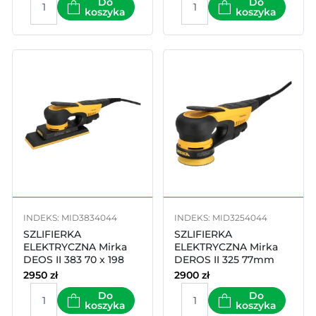
Do
Do
koszyka
koszyka
INDEKS: MID3834044
INDEKS: MID3254044
SZLIFIERKA
SZLIFIERKA
ELEKTRYCZNA Mirka
ELEKTRYCZNA Mirka
DEOS II 383 70 x 198
DEROS II 325 77mm
mm skok 3mm
skok 2.5mm
2950
zł
2900
zł
Do
Do
koszyka
koszyka