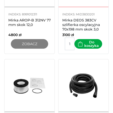
INDEKS: 8991012311
INDEKS: MID3830201
Mirka AROP-B 312NV 77
Mirka DEOS 383CV
mm skok 12,0
szlifierka oscylacyjna
70x198 mm skok 3,0
4800
zł
3100
zł
Do
ZOBACZ
koszyka