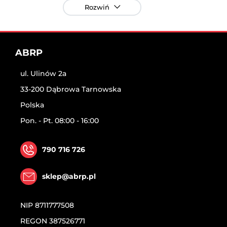
Następny
Rozwiń
ABRP
ul. Ulinów 2a
33-200 Dąbrowa Tarnowska
Polska
Pon. - Pt. 08:00 - 16:00
790 716 726
sklep@abrp.pl
NIP
8711777508
REGON
387526771