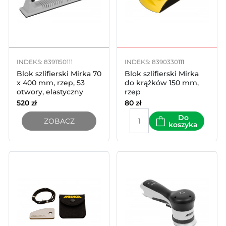
INDEKS: 8391150111
INDEKS: 8390330111
Blok szlifierski Mirka 70
Blok szlifierski Mirka
x 400 mm, rzep, 53
do krążków 150 mm,
otwory, elastyczny
rzep
520
zł
80
zł
Do
ZOBACZ
koszyka