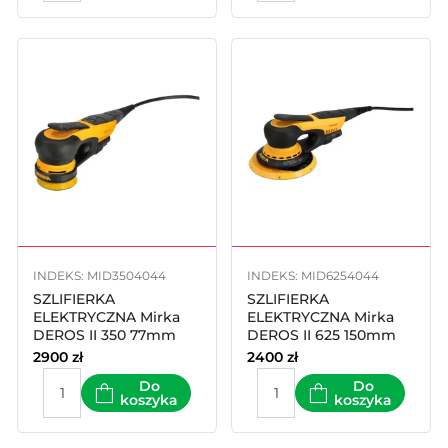
INDEKS: MID3504044
INDEKS: MID6254044
SZLIFIERKA
SZLIFIERKA
ELEKTRYCZNA Mirka
ELEKTRYCZNA Mirka
DEROS II 350 77mm
DEROS II 625 150mm
skok 5mm
skok 2.5mm
2900
zł
2400
zł
Do
Do
koszyka
koszyka