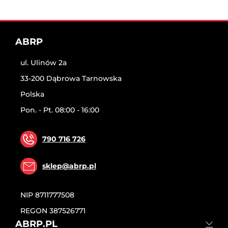
ABRP
ul. Ulinów 2a
33-200 Dąbrowa Tarnowska
Polska
Pon. - Pt. 08:00 - 16:00
790 716 726
sklep@abrp.pl
NIP
8711777508
REGON
387526771
ABRP.PL