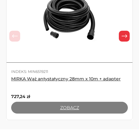
INDEKS: MIN6519211
MIRKA Wąż antystatyczny 28mm x 10m + adapter
727,24
zł
ZOBACZ