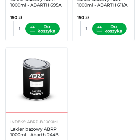
1000ml - ABARTH 695A
1000ml - ABARTH 611/A
150
zł
150
zł
Do
Do
koszyka
koszyka
INDEKS: ABRP-B-1000ML
Lakier bazowy ABRP
1000ml - Abarth 244B