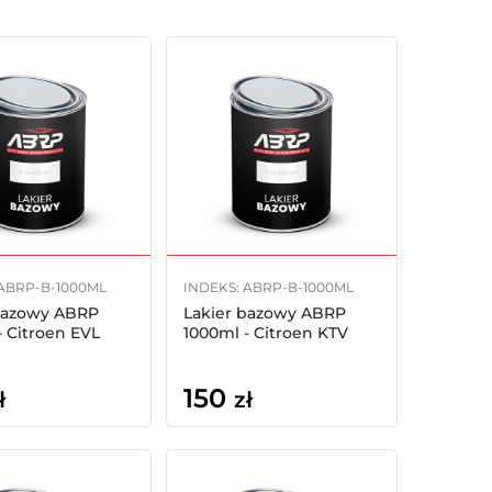
 ABRP-B-1000ML
INDEKS: ABRP-B-1000ML
bazowy ABRP
Lakier bazowy ABRP
- Citroen EVL
1000ml - Citroen KTV
150
ł
zł