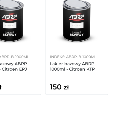
 ABRP-B-1000ML
INDEKS: ABRP-B-1000ML
bazowy ABRP
Lakier bazowy ABRP
- Citroen EPJ
1000ml - Citroen KTP
150
ł
zł