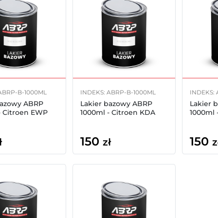
ABRP-B-1000ML
INDEKS: ABRP-B-1000ML
INDEKS:
bazowy ABRP
Lakier bazowy ABRP
Lakier 
- Citroen EWP
1000ml - Citroen KDA
1000ml 
150
150
ł
zł
z