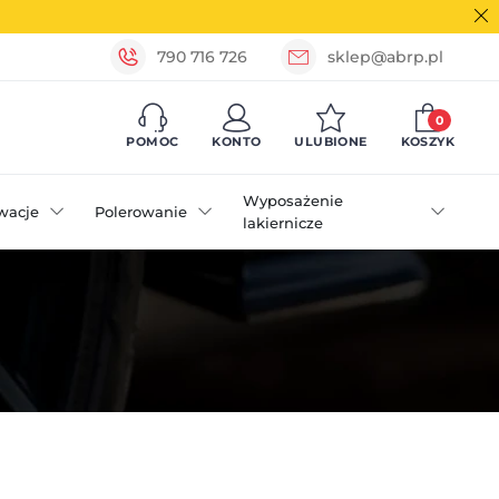
790 716 726
sklep@abrp.pl
0
POMOC
KONTO
ULUBIONE
KOSZYK
Wyposażenie
wacje
Polerowanie
lakiernicze