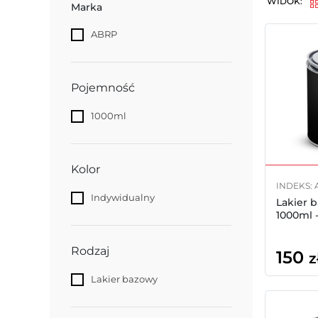
WIDOK:
Marka
ABRP
Pojemność
1000ml
Kolor
INDEKS: 
Indywidualny
Lakier 
1000ml 
Rodzaj
150
z
Lakier bazowy