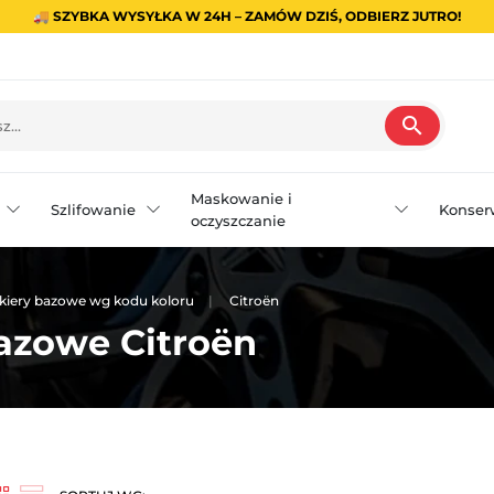
🚚 SZYBKA WYSYŁKA W 24H – ZAMÓW DZIŚ, ODBIERZ JUTRO!
search
Maskowanie i
Szlifowanie
Konser
oczyszczanie
kiery bazowe wg kodu koloru
Citroën
azowe Citroën