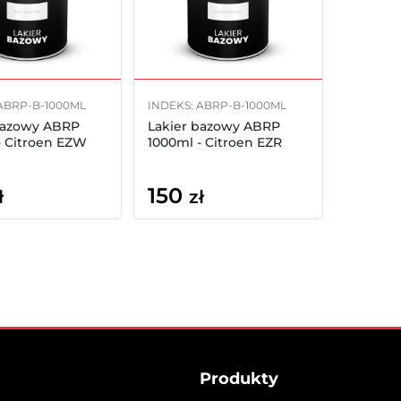
ABRP-B-1000ML
INDEKS: ABRP-B-1000ML
bazowy ABRP
Lakier bazowy ABRP
- Citroen EZW
1000ml - Citroen EZR
150
ł
zł
Produkty