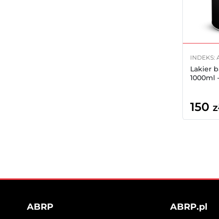
INDEKS: 
Lakier 
1000ml 
150
z
ABRP
ABRP.pl