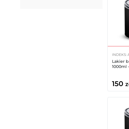
INDEKS: 
Lakier 
1000ml 
150
z