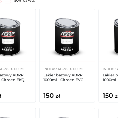
SORTUJ WG:
ABRP-B-1000ML
INDEKS: ABRP-B-1000ML
INDEKS:
bazowy ABRP
Lakier bazowy ABRP
Lakier 
- Citroen EKQ
1000ml - Citroen EVG
1000ml 
150
150
ł
zł
z