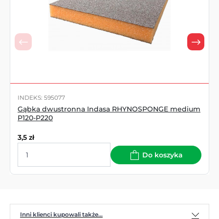
INDEKS: 595077
Gąbka dwustronna Indasa RHYNOSPONGE medium
P120-P220
3,5
zł
Do koszyka
Inni klienci kupowali także...