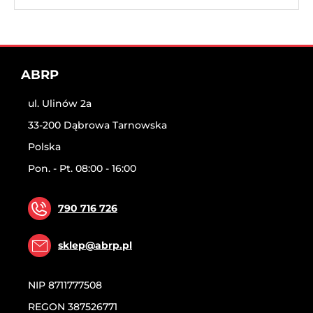
ABRP
ul. Ulinów 2a
33-200 Dąbrowa Tarnowska
Polska
Pon. - Pt. 08:00 - 16:00
790 716 726
sklep@abrp.pl
NIP
8711777508
REGON
387526771