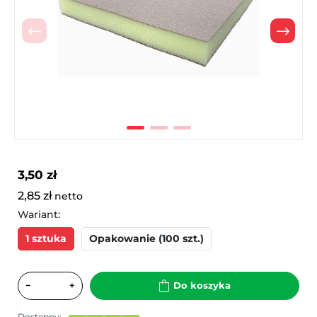
Poprzedni
Nast
3,50 zł
2,85 zł
netto
Wariant:
1 sztuka
Opakowanie (100 szt.)
−
+
Do koszyka
Dostępny: