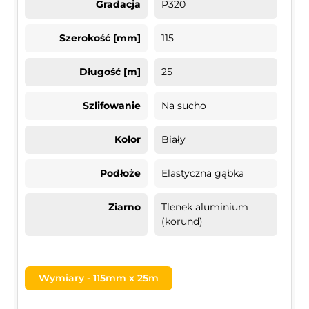
Gradacja
P320
Szerokość [mm]
115
Długość [m]
25
Szlifowanie
Na sucho
Kolor
Biały
Podłoże
Elastyczna gąbka
Ziarno
Tlenek aluminium
(korund)
Wymiary - 115mm x 25m