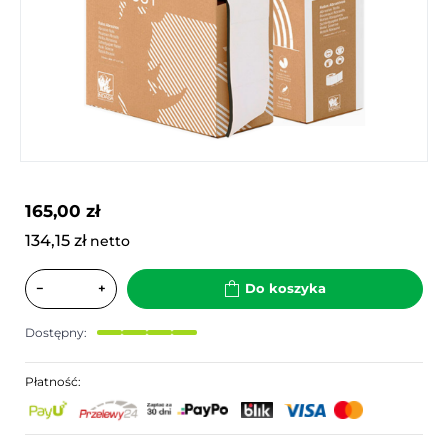
165,00 zł
134,15 zł
netto
−
+
Do koszyka
Dostępny:
Płatność: