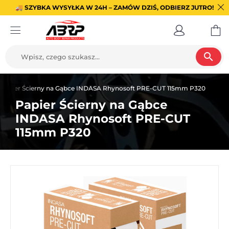
🚚 SZYBKA WYSYŁKA W 24H – ZAMÓW DZIŚ, ODBIERZ JUTRO!
search
Papier Ścierny na Gąbce INDASA Rhynosoft PRE-CUT 115mm P320
Papier Ścierny na Gąbce
INDASA Rhynosoft PRE-CUT
115mm P320