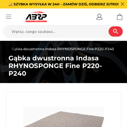
🚚 SZYBKA WYSYŁKA W 24H – ZAMÓW DZIŚ, ODBIERZ JUTRO!
search
rne
Gąbka dwustronna Indasa RHYNOSPONGE Fine P220-P240
Gąbka dwustronna Indasa
RHYNOSPONGE Fine P220-
P240