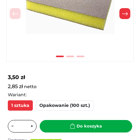
Poprzedni
Nast
3,50 zł
2,85 zł
netto
Wariant:
1 sztuka
Opakowanie (100 szt.)
−
+
Do koszyka
Dostępny: