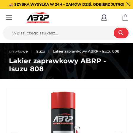
🚚 SZYBKA WYSYŁKA W 24H – ZAMÓW DZIŚ, ODBIERZ JUTRO!
search
ery zaprawkowe
Isuzu
Lakier zaprawkowy ABRP - Isuzu 808
Lakier zaprawkowy ABRP -
Isuzu 808