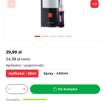
Poprzedni
Nast
29,99 zł
24,38 zł
netto
Aplikator i pojemność:
Aplikator - 25ml
Spray - 400ml
−
+
Do koszyka
Dostępny: