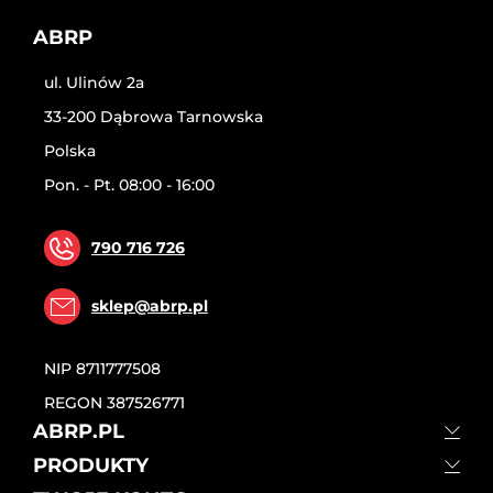
ABRP
ul. Ulinów 2a
33-200 Dąbrowa Tarnowska
Polska
Pon. - Pt. 08:00 - 16:00
790 716 726
sklep@abrp.pl
NIP
8711777508
REGON
387526771
ABRP.PL
PRODUKTY