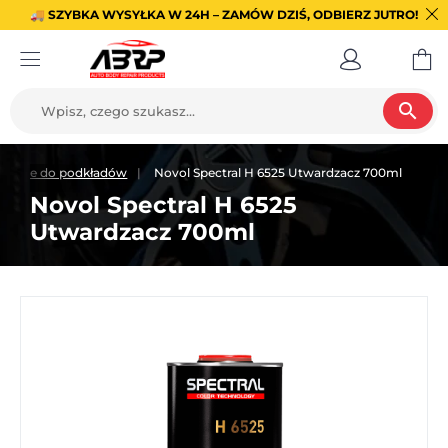
🚚 SZYBKA WYSYŁKA W 24H – ZAMÓW DZIŚ, ODBIERZ JUTRO!
search
rdzacze do podkładów
Novol Spectral H 6525 Utwardzacz 700ml
Novol Spectral H 6525
Utwardzacz 700ml