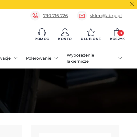
790 716 726
sklep@abrp.pl
0
POMOC
KONTO
ULUBIONE
KOSZYK
Wyposażenie
wacje
Polerowanie
lakiernicze