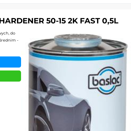
RDENER 50-15 2K FAST 0,5L
wych, do
średnim -