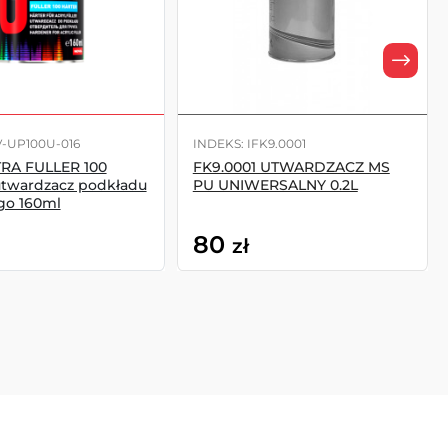
V-UP100U-016
INDEKS: IFK9.0001
TRA FULLER 100
FK9.0001 UTWARDZACZ MS
twardzacz podkładu
PU UNIWERSALNY 0.2L
go 160ml
80
zł