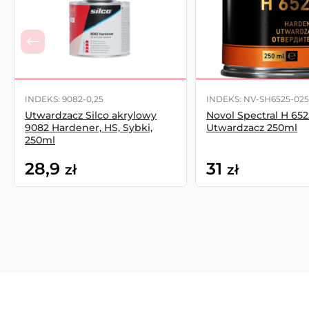
INDEKS: 9082-0,25
INDEKS: NV-SH6525-02
Utwardzacz Silco akrylowy
Novol Spectral H 652
9082 Hardener, HS, Sybki,
Utwardzacz 250ml
250ml
28,9
31
zł
zł