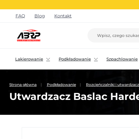
FAQ
Blog
Kontakt
Lakierowanie
Podkładowanie
Szpachlowanie
Strona główna
Podkładowanie
Rozcieńczalniki i utwardza
Utwardzacz Baslac Harden