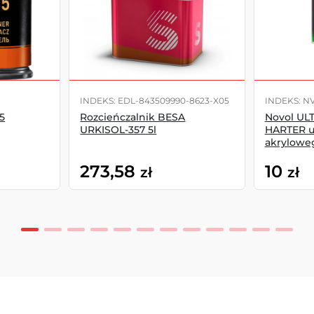
5
INDEKS: EDL-843509990-8623-X05
INDEKS: N
5
Rozcieńczalnik BESA
Novol UL
URKISOL-357 5l
HARTER u
akrylowe
273,58
10
zł
zł