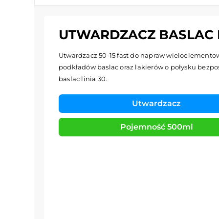
UTWARDZACZ BASLAC HA
Utwardzacz 50-15 fast do napraw wieloelemento
podkładów baslac oraz lakierów o połysku bezpo
baslac linia 30.
Utwardzacz
Pojemność 500ml