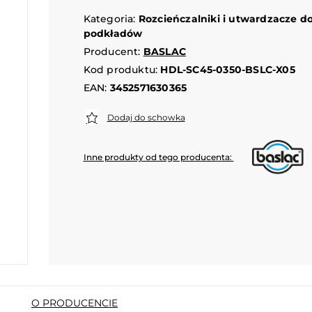
Kategoria:
Rozcieńczalniki i utwardzacze d
podkładów
Producent:
BASLAC
Kod produktu:
HDL-SC45-0350-BSLC-X05
EAN:
3452571630365
Dodaj do schowka
Inne produkty od tego producenta:
O PRODUCENCIE