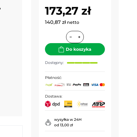
173,27 zł
o
140,87 zł
netto
−
+
Do koszyka
Dostępny:
Płatność:
Dostawa:
wysyłka w 24H
od 13,00 zł