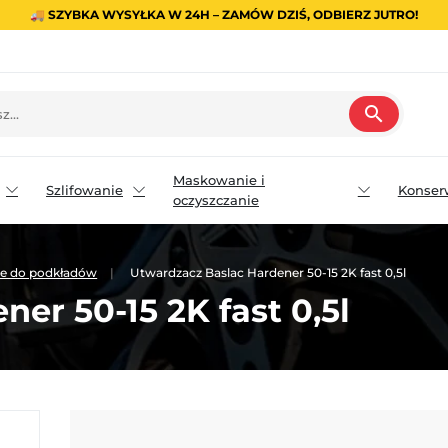
🚚 SZYBKA WYSYŁKA W 24H – ZAMÓW DZIŚ, ODBIERZ JUTRO!
search
Maskowanie i
Szlifowanie
Konser
oczyszczanie
cze do podkładów
Utwardzacz Baslac Hardener 50-15 2K fast 0,5l
er 50-15 2K fast 0,5l