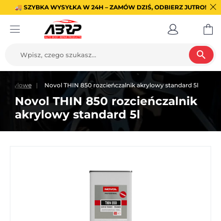
🚚 SZYBKA WYSYŁKA W 24H – ZAMÓW DZIŚ, ODBIERZ JUTRO!
search
ki akrylowe
Novol THIN 850 rozcieńczalnik akrylowy standard 5l
Novol THIN 850 rozcieńczalnik
akrylowy standard 5l