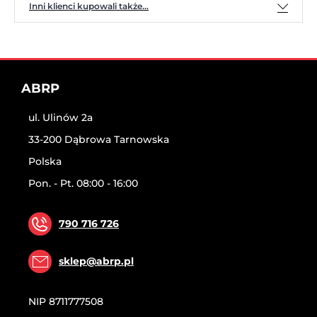
Inni klienci kupowali także...
ABRP
ul. Ulinów 2a
33-200 Dąbrowa Tarnowska
Polska
Pon. - Pt. 08:00 - 16:00
790 716 726
sklep@abrp.pl
NIP
8711777508