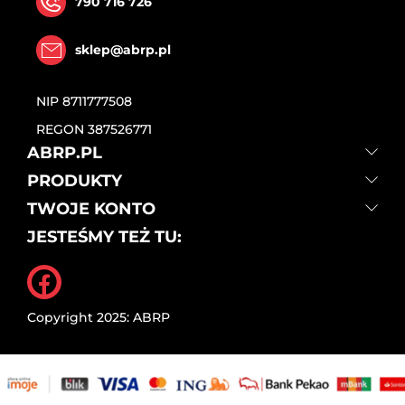
790 716 726
sklep@abrp.pl
NIP
8711777508
REGON
387526771
ABRP.PL
PRODUKTY
TWOJE KONTO
JESTEŚMY TEŻ TU:
Facebook
Copyright 2025: ABRP