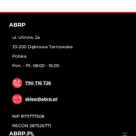
ABRP
ul. Ulinów 2a
33-200 Dąbrowa Tarnowska
Polska
Pon. - Pt. 08:00 - 16:00
790 716 726
sklep@abrp.pl
NIP
8711777508
REGON
387526771
ABRP.PL