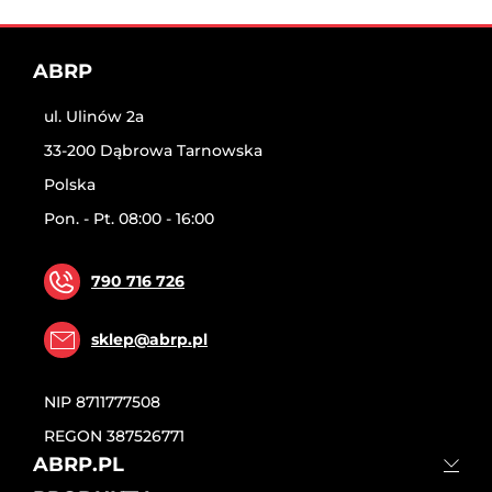
ABRP
ul. Ulinów 2a
33-200 Dąbrowa Tarnowska
Polska
Pon. - Pt. 08:00 - 16:00
790 716 726
sklep@abrp.pl
NIP
8711777508
REGON
387526771
ABRP.PL