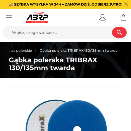
🚚 SZYBKA WYSYŁKA W 24H – ZAMÓW DZIŚ, ODBIERZ JUTRO!
search
dy i futra polerskie
Gąbka polerska TRIBRAX 130/135mm twarda
Gąbka polerska TRIBRAX
130/135mm twarda