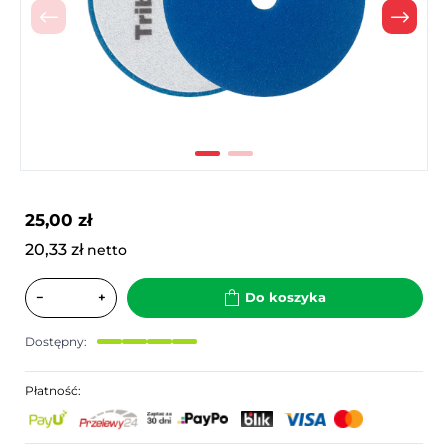
Poprzedni
Nast
25,00 zł
20,33 zł
netto
−
+
Do koszyka
Dostępny:
Płatność: