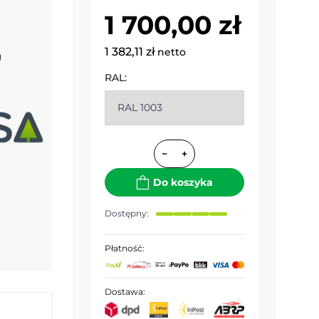
1 700,00 zł
1 382,11 zł
netto
g
RAL:
−
+
Do koszyka
Dostępny:
Płatność:
Dostawa: