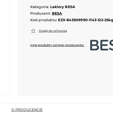
Kategoria:
Lakiery BESA
Producent:
BESA
Kod produktu:
EZX-843509990-1143-122-25k
Dodaj do schowka
Inne produkty od tego producenta:
O PRODUCENCIE