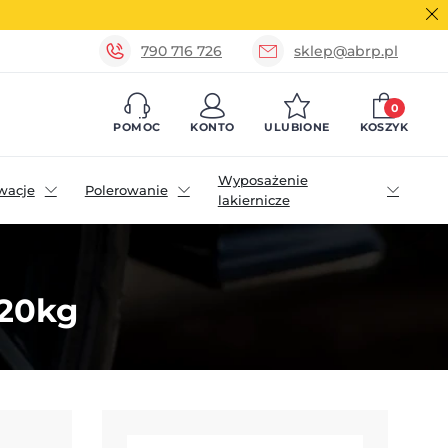
790 716 726
sklep@abrp.pl
0
POMOC
KONTO
ULUBIONE
KOSZYK
Wyposażenie
wacje
Polerowanie
lakiernicze
 20kg