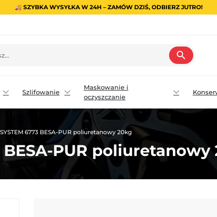
🚚 SZYBKA WYSYŁKA W 24H – ZAMÓW DZIŚ, ODBIERZ JUTRO!
search
Maskowanie i
Szlifowanie
Konser
oczyszczanie
SYSTEM 6773 BESA-PUR poliuretanowy 20kg
 BESA-PUR poliuretanowy