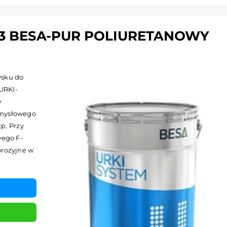
73 BESA-PUR POLIURETANOWY
ysku do
URKI-
w
emysłowego
p. Przy
ego F-
orozyjne w