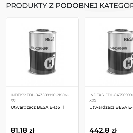
PRODUKTY Z PODOBNEJ KATEGOR
INDEKS: EDL-843509990-2KON-
INDEKS: EDL-84350999
X01
X05
Utwardzacz BESA E-135 1l
Utwardzacz BESA E-1
81,18
442,8
zł
zł