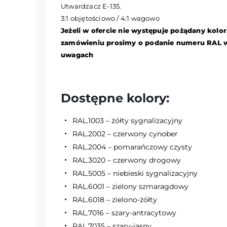
Utwardzacz E-135.
3:1 objętościowo / 4:1 wagowo
Jeżeli w ofercie nie występuje pożądany kolor
zamówieniu prosimy o podanie numeru RAL 
uwagach
Dostępne kolory:
RAL.1003 – żółty sygnalizacyjny
RAL.2002 – czerwony cynober
RAL.2004 – pomarańczowy czysty
RAL.3020 – czerwony drogowy
RAL.5005 – niebieski sygnalizacyjny
RAL.6001 – zielony szmaragdowy
RAL.6018 – zielono-żółty
RAL.7016 – szary-antracytowy
RAL.7035 – szary-jasny