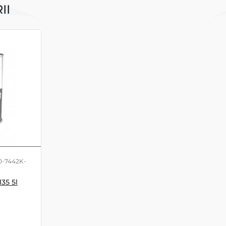
II
0-7442K-
35 5l