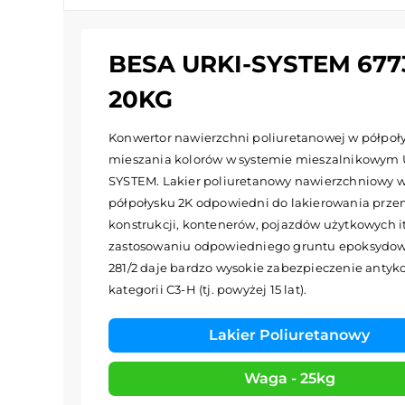
BESA URKI-SYSTEM 67
20KG
Konwertor nawierzchni poliuretanowej w półpoł
mieszania kolorów w systemie mieszalnikowym 
SYSTEM. Lakier poliuretanowy nawierzchniowy 
półpołysku 2K odpowiedni do lakierowania prz
konstrukcji, kontenerów, pojazdów użytkowych it
zastosowaniu odpowiedniego gruntu epoksydow
281/2 daje bardzo wysokie zabezpieczenie antyk
kategorii C3-H (tj. powyżej 15 lat).
Lakier Poliuretanowy
Waga - 25kg