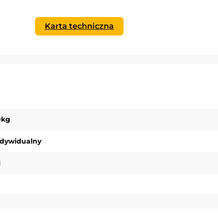
Karta techniczna
0kg
ndywidualny
1