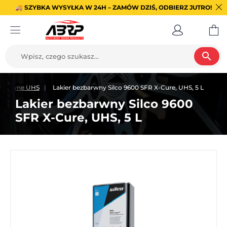
🚚 SZYBKA WYSYŁKA W 24H – ZAMÓW DZIŚ, ODBIERZ JUTRO!
search
ezbarwne UHS
Lakier bezbarwny Silco 9600 SFR X-Cure, UHS, 5 L
Lakier bezbarwny Silco 9600
SFR X-Cure, UHS, 5 L