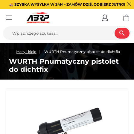
🚚 SZYBKA WYSYŁKA W 24H – ZAMÓW DZIŚ, ODBIERZ JUTRO!
search
acje
Masy i kleje
WURTH Pnumatyczny pistolet do dichtfix
WURTH Pnumatyczny pistolet
do dichtfix