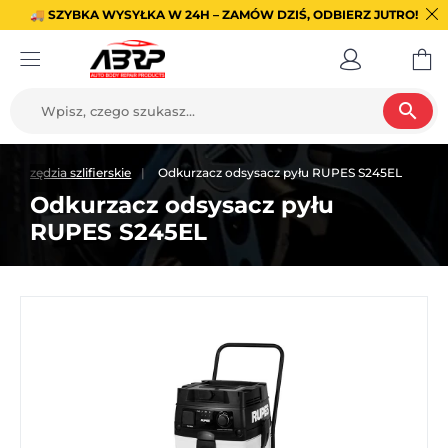
🚚 SZYBKA WYSYŁKA W 24H – ZAMÓW DZIŚ, ODBIERZ JUTRO!
search
i narzędzia szlifierskie
Odkurzacz odsysacz pyłu RUPES S245EL
Odkurzacz odsysacz pyłu
RUPES S245EL