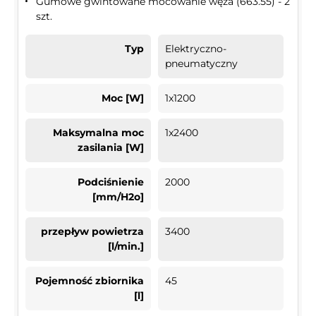
Gumowe gwintowane mocowanie węża (663.55) - 2
szt.
Typ
Elektryczno-
pneumatyczny
Moc [W]
1x1200
Maksymalna moc
1x2400
zasilania [W]
Podciśnienie
2000
[mm/H2o]
przepływ powietrza
3400
[l/min.]
Pojemność zbiornika
45
[l]