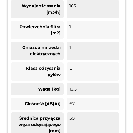
Wydajność ssania
165
[m3/h]
Powierzchnia filtra
1
[m2]
Gniazda narzędzi
1
elektrycznych
Klasa odsysania
L
pyłów
Waga [kg]
13,5
Głośność [dB(A)]
67
Średnica przyłącza
50
węża odsysającego
[mm]