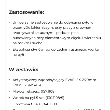
Zastosowanie:
Uniwersalne zastosowanie do odsysania pyłu w
przemyśle lakierniczym, przy pracy z drewnem,
tworzywami sztucznymi, podczas prac
budowlanych przy diamentowym cięciu i wierceniu
na mokro i sucho
Ekstrakcja płynów (po uprzednim usunięciu worka
na pył)
W zestawie:
Antystatyczny wąż odsysający EVAFLEX Ø29mm -
5m (9.1264/5/AS)
Miekka rękojeść (157.1108)
Worek na pył 5 szt. (130.1108/5)
Obrotowa tuleja (040.1108