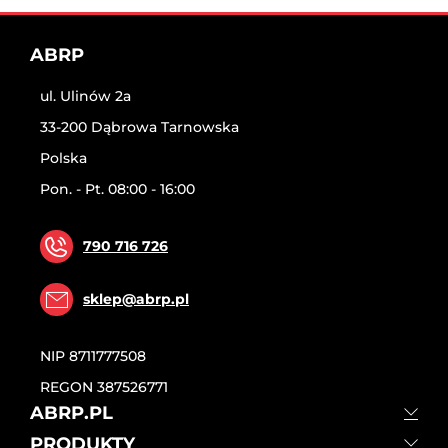
ABRP
ul. Ulinów 2a
33-200 Dąbrowa Tarnowska
Polska
Pon. - Pt. 08:00 - 16:00
790 716 726
sklep@abrp.pl
NIP
8711777508
REGON
387526771
ABRP.PL
PRODUKTY