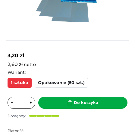
3,20 zł
2,60 zł
netto
Wariant:
1 sztuka
Opakowanie (50 szt.)
−
+
Do koszyka
Dostępny:
Płatność: