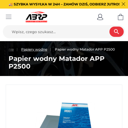
🚚 SZYBKA WYSYŁKA W 24H – ZAMÓW DZIŚ, ODBIERZ JUTRO!
search
ifowanie
Papiery wodne
Papier wodny Matador APP P2500
Papier wodny Matador APP
P2500