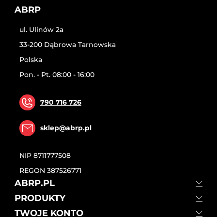
ABRP
ul. Ulinów 2a
33-200 Dąbrowa Tarnowska
Polska
Pon. - Pt. 08:00 - 16:00
790 716 726
sklep@abrp.pl
NIP
8711777508
REGON
387526771
ABRP.PL
PRODUKTY
TWOJE KONTO