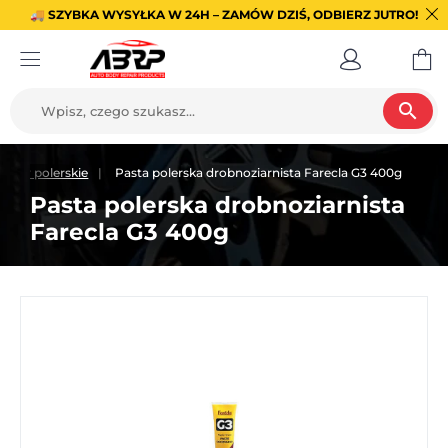
🚚 SZYBKA WYSYŁKA W 24H – ZAMÓW DZIŚ, ODBIERZ JUTRO!
search
Pasty polerskie
Pasta polerska drobnoziarnista Farecla G3 400g
Pasta polerska drobnoziarnista
Farecla G3 400g